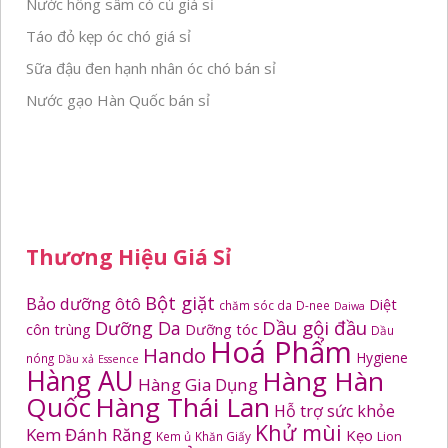
Nước hồng sâm có củ giá sỉ
Táo đỏ kẹp óc chó giá sỉ
Sữa đậu đen hạnh nhân óc chó bán sỉ
Nước gạo Hàn Quốc bán sỉ
Thương Hiệu Giá Sỉ
Bột giặt
Bảo dưỡng ôtô
Diệt
chăm sóc da
D-nee
Daiwa
Dầu gội đầu
Dưỡng Da
côn trùng
Dưỡng tóc
Dầu
Hoá Phẩm
Hando
Hygiene
nóng
Dầu xả
Essence
Hàng AU
Hàng Hàn
Hàng Gia Dụng
Quốc
Hàng Thái Lan
Hỗ trợ sức khỏe
Khử mùi
Kem Đánh Răng
Kẹo
Kem ủ
Khăn Giấy
Lion