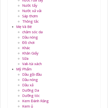
nước rủa tay
Nước tẩy
Nước xả vải
Sáp thơm
Thông tắc
Mẹ Và Bé
chăm sóc da
Dầu nóng
Đồ chơi
Khác
Khăn Giấy
Sữa
Vali-túi xách
Mỹ Phẩm
Dầu gội đầu
Dầu nóng
Dầu xả
Dưỡng Da
Dưỡng tóc
Kem Đánh Răng
Kem ủ