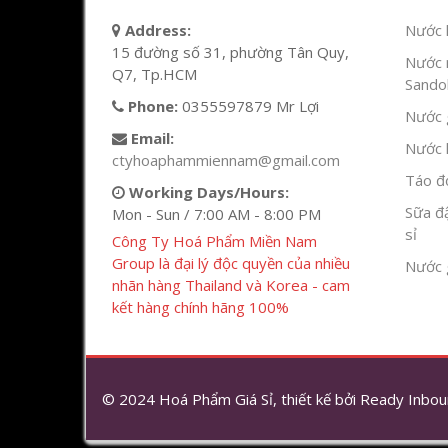
Address:
Nước l
15 đường số 31, phường Tân Quy,
Nước 
Q7, Tp.HCM
Sandok
Phone:
0355597879 Mr Lợi
Nước g
Email:
Nước h
ctyhoaphammiennam@gmail.com
Táo đỏ
Working Days/Hours:
Sữa đ
Mon - Sun / 7:00 AM - 8:00 PM
sỉ
Công Ty Hoá Phẩm Miền Nam
Group là đại lý độc quyền của nhiều
Nước 
nhãn hàng Thailand và Korea - cam
kết hàng chính hãng 100%
© 2024 Hoá Phẩm Giá Sỉ, thiết kế bởi
Ready Inbou