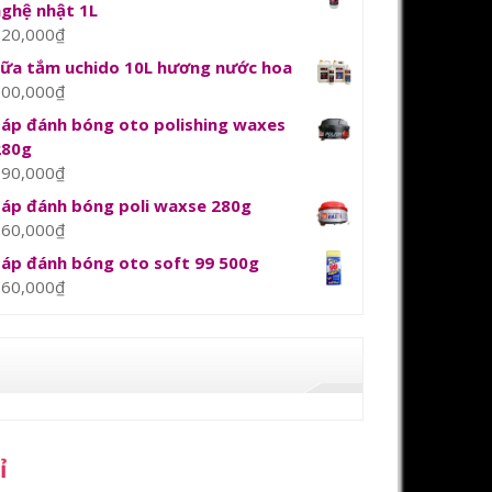
nghệ nhật 1L
120,000
₫
sữa tắm uchido 10L hương nước hoa
800,000
₫
Sáp đánh bóng oto polishing waxes
280g
390,000
₫
Sáp đánh bóng poli waxse 280g
360,000
₫
Sáp đánh bóng oto soft 99 500g
360,000
₫
ỉ