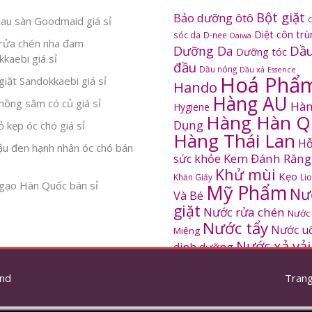
Bột giặt
Bảo dưỡng ôtô
au sàn Goodmaid giá sỉ
Diệt côn tr
sóc da
D-nee
Daiwa
rửa chén nha đam
Dầu
Dưỡng Da
Dưỡng tóc
kaebi giá sỉ
đầu
Dầu nóng
Dầu xả
Essence
Hoá Phẩ
iặt Sandokkaebi giá sỉ
Hando
Hàng AU
ồng sâm có củ giá sỉ
Hàn
Hygiene
Hàng Hàn Q
Dụng
 kẹp óc chó giá sỉ
Hàng Thái Lan
Hỗ
ậu đen hạnh nhân óc chó bán
Kem Đánh Răng
sức khỏe
Khử mùi
Kẹo
Khăn Giấy
Li
gạo Hàn Quốc bán sỉ
Mỹ Phẩm
Nư
Và Bé
giặt
Nước rửa chén
Nước
Nước tẩy
Nước u
Miệng
Nước xả vải
dinh dưỡng
SANDOKKAEBI
Pinto
Rửa mặt
S
nd
thơm
Trang
Sâm Hàn Quốc
tắm
Thông tắc
Thực Phẩm