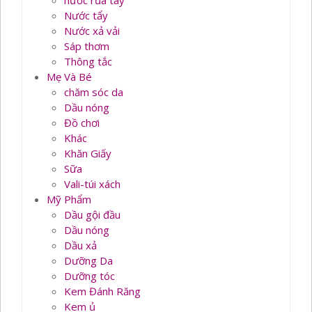
nước rủa tay
Nước tẩy
Nước xả vải
Sáp thơm
Thông tắc
Mẹ Và Bé
chăm sóc da
Dầu nóng
Đồ chơi
Khác
Khăn Giấy
Sữa
Vali-túi xách
Mỹ Phẩm
Dầu gội đầu
Dầu nóng
Dầu xả
Dưỡng Da
Dưỡng tóc
Kem Đánh Răng
Kem ủ