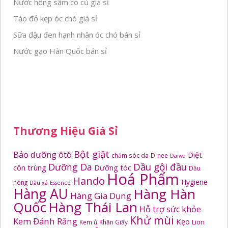
Nước hồng sâm có củ giá sỉ
Táo đỏ kẹp óc chó giá sỉ
Sữa đậu đen hạnh nhân óc chó bán sỉ
Nước gạo Hàn Quốc bán sỉ
Thương Hiệu Giá Sỉ
Bột giặt
Bảo dưỡng ôtô
Diệt
chăm sóc da
D-nee
Daiwa
Dầu gội đầu
Dưỡng Da
côn trùng
Dưỡng tóc
Dầu
Hoá Phẩm
Hando
Hygiene
nóng
Dầu xả
Essence
Hàng AU
Hàng Hàn
Hàng Gia Dụng
Quốc
Hàng Thái Lan
Hỗ trợ sức khỏe
Khử mùi
Kem Đánh Răng
Kẹo
Kem ủ
Khăn Giấy
Lion