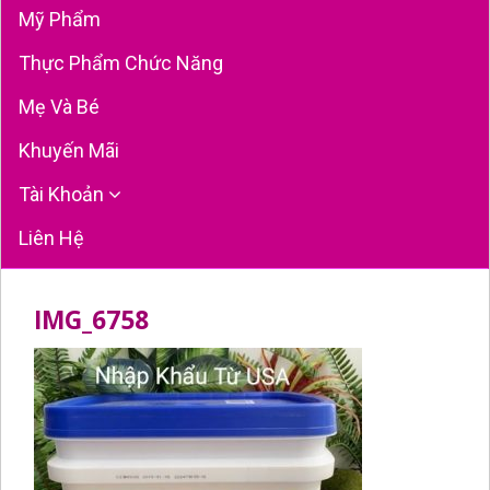
Mỹ Phẩm
Thực Phẩm Chức Năng
Mẹ Và Bé
Khuyến Mãi
Tài Khoản
Liên Hệ
IMG_6758