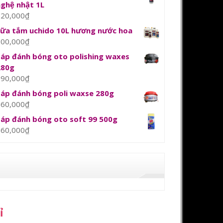
nghệ nhật 1L
120,000
₫
sữa tắm uchido 10L hương nước hoa
800,000
₫
Sáp đánh bóng oto polishing waxes
280g
390,000
₫
Sáp đánh bóng poli waxse 280g
360,000
₫
Sáp đánh bóng oto soft 99 500g
360,000
₫
ỉ