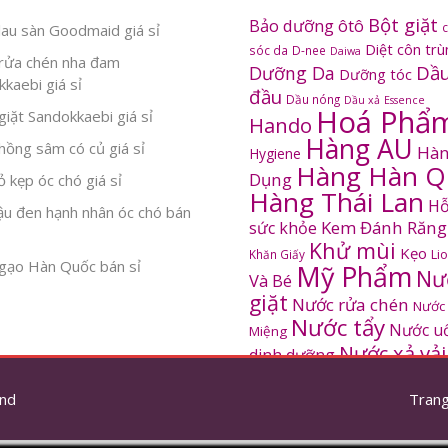
Bột giặt
Bảo dưỡng ôtô
au sàn Goodmaid giá sỉ
Diệt côn tr
sóc da
D-nee
Daiwa
rửa chén nha đam
Dầu
Dưỡng Da
Dưỡng tóc
kaebi giá sỉ
đầu
Dầu nóng
Dầu xả
Essence
Hoá Phẩ
iặt Sandokkaebi giá sỉ
Hando
Hàng AU
ồng sâm có củ giá sỉ
Hàn
Hygiene
Hàng Hàn Q
Dụng
 kẹp óc chó giá sỉ
Hàng Thái Lan
Hỗ
ậu đen hạnh nhân óc chó bán
Kem Đánh Răng
sức khỏe
Khử mùi
Kẹo
Khăn Giấy
Li
gạo Hàn Quốc bán sỉ
Mỹ Phẩm
Nư
Và Bé
giặt
Nước rửa chén
Nước
Nước tẩy
Nước u
Miệng
Nước xả vải
dinh dưỡng
SANDOKKAEBI
Pinto
Rửa mặt
S
nd
thơm
Trang
Sâm Hàn Quốc
tắm
Thông tắc
Thực Phẩm