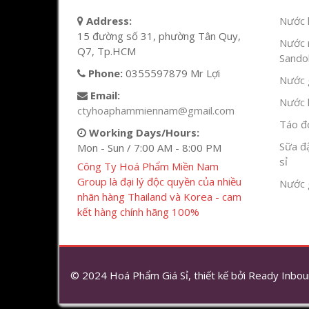
Address:
Nước l
15 đường số 31, phường Tân Quy,
Nước 
Q7, Tp.HCM
Sandok
Phone:
0355597879 Mr Lợi
Nước g
Email:
Nước h
ctyhoaphammiennam@gmail.com
Táo đỏ
Working Days/Hours:
Sữa đ
Mon - Sun / 7:00 AM - 8:00 PM
sỉ
Công Ty Hoá Phẩm Miền Nam
Group là đại lý độc quyền của nhiều
Nước 
nhãn hàng Thailand và Korea - cam
kết hàng chính hãng 100%
© 2024 Hoá Phẩm Giá Sỉ, thiết kế bởi
Ready Inbou