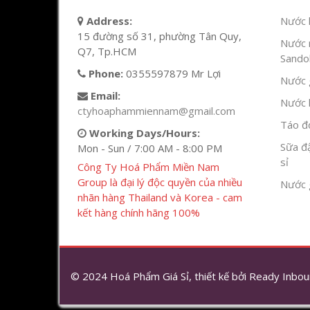
Address:
Nước l
15 đường số 31, phường Tân Quy,
Nước 
Q7, Tp.HCM
Sandok
Phone:
0355597879 Mr Lợi
Nước g
Email:
Nước h
ctyhoaphammiennam@gmail.com
Táo đỏ
Working Days/Hours:
Sữa đ
Mon - Sun / 7:00 AM - 8:00 PM
sỉ
Công Ty Hoá Phẩm Miền Nam
Group là đại lý độc quyền của nhiều
Nước 
nhãn hàng Thailand và Korea - cam
kết hàng chính hãng 100%
© 2024 Hoá Phẩm Giá Sỉ, thiết kế bởi
Ready Inbou