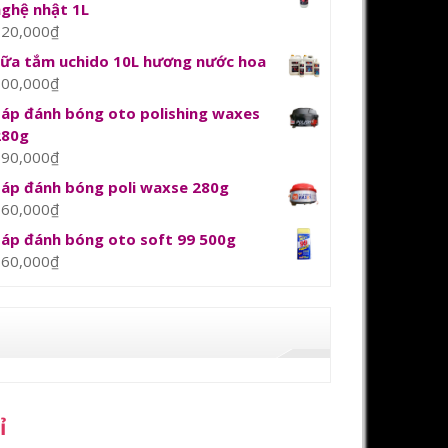
nghệ nhật 1L
120,000
₫
sữa tắm uchido 10L hương nước hoa
800,000
₫
Sáp đánh bóng oto polishing waxes
280g
390,000
₫
Sáp đánh bóng poli waxse 280g
360,000
₫
Sáp đánh bóng oto soft 99 500g
360,000
₫
ỉ