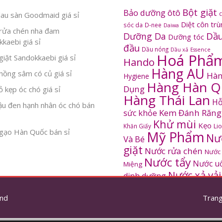
Bột giặt
Bảo dưỡng ôtô
au sàn Goodmaid giá sỉ
Diệt côn tr
sóc da
D-nee
Daiwa
rửa chén nha đam
Dầu
Dưỡng Da
Dưỡng tóc
kaebi giá sỉ
đầu
Dầu nóng
Dầu xả
Essence
Hoá Phẩ
iặt Sandokkaebi giá sỉ
Hando
Hàng AU
ồng sâm có củ giá sỉ
Hàn
Hygiene
Hàng Hàn Q
Dụng
 kẹp óc chó giá sỉ
Hàng Thái Lan
Hỗ
ậu đen hạnh nhân óc chó bán
Kem Đánh Răng
sức khỏe
Khử mùi
Kẹo
Khăn Giấy
Li
gạo Hàn Quốc bán sỉ
Mỹ Phẩm
Nư
Và Bé
giặt
Nước rửa chén
Nước
Nước tẩy
Nước u
Miệng
Nước xả vải
dinh dưỡng
SANDOKKAEBI
Pinto
Rửa mặt
S
nd
thơm
Trang
Sâm Hàn Quốc
tắm
Thông tắc
Thực Phẩm