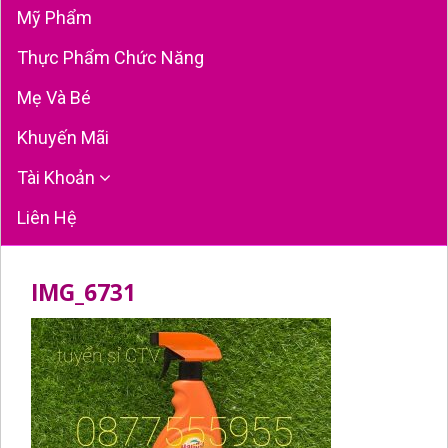
Mỹ Phẩm
Thực Phẩm Chức Năng
Mẹ Và Bé
Khuyến Mãi
Tài Khoản
Liên Hệ
IMG_6731