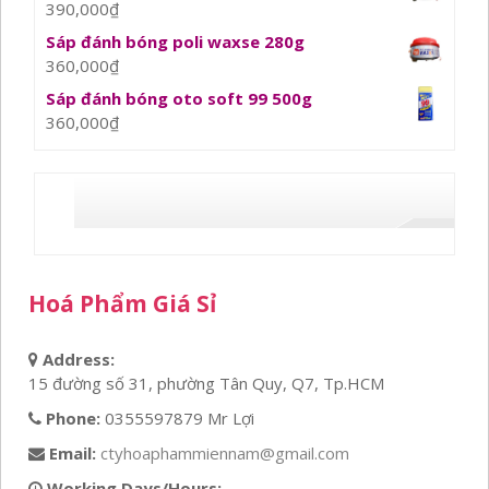
390,000
₫
Sáp đánh bóng poli waxse 280g
360,000
₫
Sáp đánh bóng oto soft 99 500g
360,000
₫
Hoá Phẩm Giá Sỉ
Address:
15 đường số 31, phường Tân Quy, Q7, Tp.HCM
Phone:
0355597879 Mr Lợi
Email:
ctyhoaphammiennam@gmail.com
Working Days/Hours: