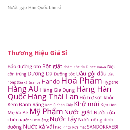
Nước gạo Hàn Quốc bán sỉ
Thương Hiệu Giá Sỉ
Bột giặt
Bảo dưỡng ôtô
Diệt
chăm sóc da
D-nee
Daiwa
Dầu gội đầu
Dưỡng Da
côn trùng
Dưỡng tóc
Dầu
Hoá Phẩm
Hando
Hygiene
nóng
Dầu xả
Essence
Hàng AU
Hàng Hàn
Hàng Gia Dụng
Quốc
Hàng Thái Lan
Hỗ trợ sức khỏe
Khử mùi
Kem Đánh Răng
Kẹo
Kem ủ
Khăn Giấy
Lion
Mỹ Phẩm
Nước giặt
Mẹ Và Bé
Nước rửa
Nước tẩy
chén
Nước uống dinh
Nước Súc Miệng
Nước xả vải
dưỡng
SANDOKKAEBI
Pao
Pinto
Rửa mặt