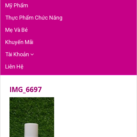
Mỹ Phẩm
Thực Phẩm Chức Năng
Mẹ Và Bé
Khuyến Mãi
Tài Khoản
Liên Hệ
IMG_6697