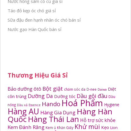
Nước hồng sâm có củ giá sỉ
Táo đỏ kẹp óc chó giá sỉ
Sữa đậu đen hạnh nhân óc chó bán sỉ
Nước gạo Hàn Quốc bán sỉ
Thương Hiệu Giá Sỉ
Bột giặt
Bảo dưỡng ôtô
Diệt
chăm sóc da
D-nee
Daiwa
Dầu gội đầu
Dưỡng Da
côn trùng
Dưỡng tóc
Dầu
Hoá Phẩm
Hando
Hygiene
nóng
Dầu xả
Essence
Hàng AU
Hàng Hàn
Hàng Gia Dụng
Quốc
Hàng Thái Lan
Hỗ trợ sức khỏe
Khử mùi
Kem Đánh Răng
Kẹo
Kem ủ
Khăn Giấy
Lion