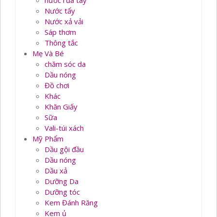
nước rủa tay
Nước tẩy
Nước xả vải
Sáp thơm
Thông tắc
Mẹ Và Bé
chăm sóc da
Dầu nóng
Đồ chơi
Khác
Khăn Giấy
Sữa
Vali-túi xách
Mỹ Phẩm
Dầu gội đầu
Dầu nóng
Dầu xả
Dưỡng Da
Dưỡng tóc
Kem Đánh Răng
Kem ủ