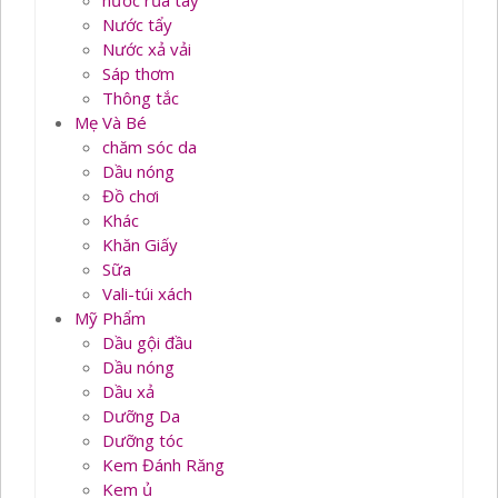
nước rủa tay
Nước tẩy
Nước xả vải
Sáp thơm
Thông tắc
Mẹ Và Bé
chăm sóc da
Dầu nóng
Đồ chơi
Khác
Khăn Giấy
Sữa
Vali-túi xách
Mỹ Phẩm
Dầu gội đầu
Dầu nóng
Dầu xả
Dưỡng Da
Dưỡng tóc
Kem Đánh Răng
Kem ủ