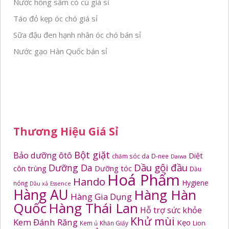
Nước hồng sâm có củ giá sỉ
Táo đỏ kẹp óc chó giá sỉ
Sữa đậu đen hạnh nhân óc chó bán sỉ
Nước gạo Hàn Quốc bán sỉ
Thương Hiệu Giá Sỉ
Bột giặt
Bảo dưỡng ôtô
Diệt
chăm sóc da
D-nee
Daiwa
Dầu gội đầu
Dưỡng Da
côn trùng
Dưỡng tóc
Dầu
Hoá Phẩm
Hando
Hygiene
nóng
Dầu xả
Essence
Hàng AU
Hàng Hàn
Hàng Gia Dụng
Quốc
Hàng Thái Lan
Hỗ trợ sức khỏe
Khử mùi
Kem Đánh Răng
Kẹo
Kem ủ
Khăn Giấy
Lion