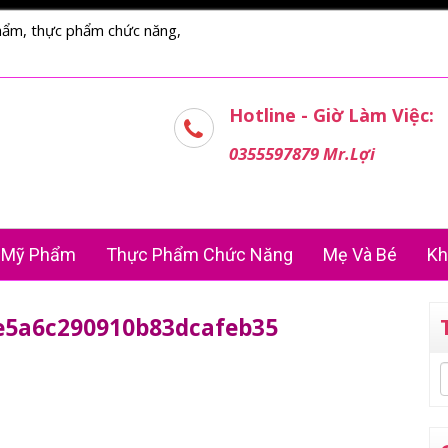
hẩm, thực phẩm chức năng,
Hotline - Giờ Làm Việc:
0355597879 Mr.Lợi
Mỹ Phẩm
Thực Phẩm Chức Năng
Mẹ Và Bé
Kh
e5a6c290910b83dcafeb35