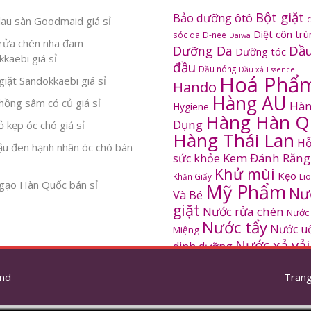
Bột giặt
Bảo dưỡng ôtô
au sàn Goodmaid giá sỉ
Diệt côn tr
sóc da
D-nee
Daiwa
rửa chén nha đam
Dầu
Dưỡng Da
Dưỡng tóc
kaebi giá sỉ
đầu
Dầu nóng
Dầu xả
Essence
Hoá Phẩ
iặt Sandokkaebi giá sỉ
Hando
Hàng AU
ồng sâm có củ giá sỉ
Hàn
Hygiene
Hàng Hàn Q
Dụng
 kẹp óc chó giá sỉ
Hàng Thái Lan
Hỗ
ậu đen hạnh nhân óc chó bán
Kem Đánh Răng
sức khỏe
Khử mùi
Kẹo
Khăn Giấy
Li
gạo Hàn Quốc bán sỉ
Mỹ Phẩm
Nư
Và Bé
giặt
Nước rửa chén
Nước
Nước tẩy
Nước u
Miệng
Nước xả vải
dinh dưỡng
SANDOKKAEBI
Pinto
Rửa mặt
S
nd
thơm
Trang
Sâm Hàn Quốc
tắm
Thông tắc
Thực Phẩm