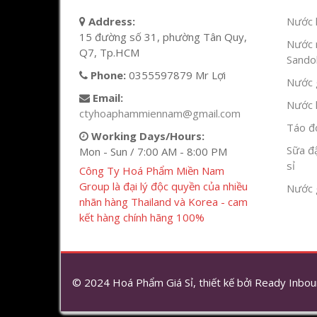
Address:
Nước l
15 đường số 31, phường Tân Quy,
Nước 
Q7, Tp.HCM
Sandok
Phone:
0355597879 Mr Lợi
Nước g
Email:
Nước h
ctyhoaphammiennam@gmail.com
Táo đỏ
Working Days/Hours:
Sữa đ
Mon - Sun / 7:00 AM - 8:00 PM
sỉ
Công Ty Hoá Phẩm Miền Nam
Group là đại lý độc quyền của nhiều
Nước 
nhãn hàng Thailand và Korea - cam
kết hàng chính hãng 100%
© 2024 Hoá Phẩm Giá Sỉ, thiết kế bởi
Ready Inbou