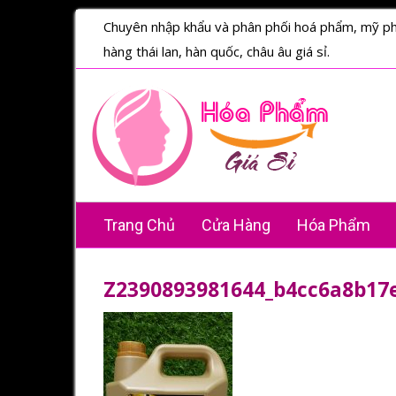
Chuyên nhập khẩu và phân phối hoá phẩm, mỹ p
hàng thái lan, hàn quốc, châu âu giá sỉ.
Trang Chủ
Cửa Hàng
Hóa Phẩm
Z2390893981644_b4cc6a8b17