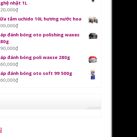
nghệ nhật 1L
120,000
₫
sữa tắm uchido 10L hương nước hoa
800,000
₫
Sáp đánh bóng oto polishing waxes
280g
390,000
₫
Sáp đánh bóng poli waxse 280g
360,000
₫
Sáp đánh bóng oto soft 99 500g
360,000
₫
ỉ