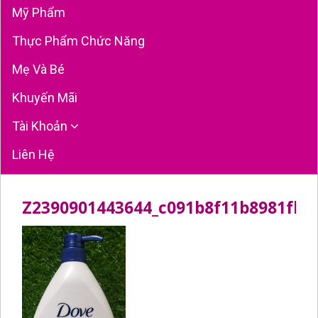
Mỹ Phẩm
Thực Phẩm Chức Năng
Mẹ Và Bé
Khuyến Mãi
Tài Khoản
Liên Hệ
Z2390901443644_c091b8f11b8981fb8