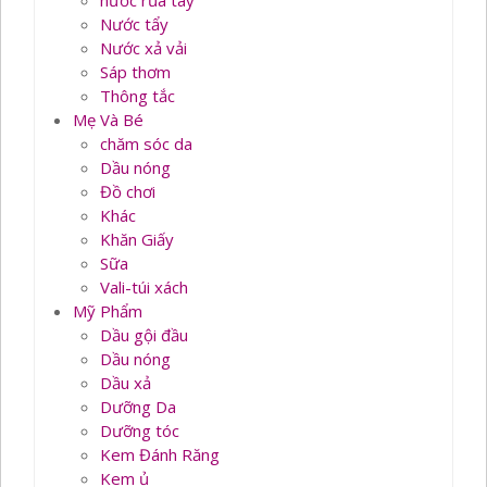
nước rủa tay
Nước tẩy
Nước xả vải
Sáp thơm
Thông tắc
Mẹ Và Bé
chăm sóc da
Dầu nóng
Đồ chơi
Khác
Khăn Giấy
Sữa
Vali-túi xách
Mỹ Phẩm
Dầu gội đầu
Dầu nóng
Dầu xả
Dưỡng Da
Dưỡng tóc
Kem Đánh Răng
Kem ủ