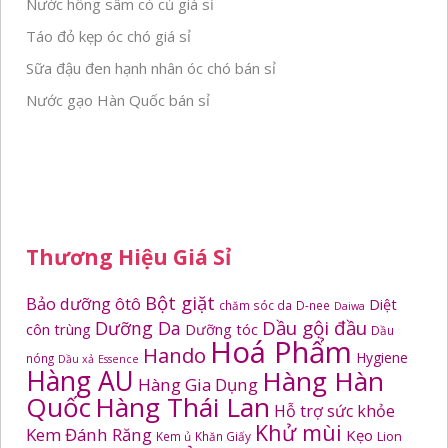
Nước hồng sâm có củ giá sỉ
Táo đỏ kẹp óc chó giá sỉ
Sữa đậu đen hạnh nhân óc chó bán sỉ
Nước gạo Hàn Quốc bán sỉ
Thương Hiệu Giá Sỉ
Bột giặt
Bảo dưỡng ôtô
Diệt
chăm sóc da
D-nee
Daiwa
Dầu gội đầu
Dưỡng Da
côn trùng
Dưỡng tóc
Dầu
Hoá Phẩm
Hando
Hygiene
nóng
Dầu xả
Essence
Hàng AU
Hàng Hàn
Hàng Gia Dụng
Quốc
Hàng Thái Lan
Hỗ trợ sức khỏe
Khử mùi
Kem Đánh Răng
Kẹo
Kem ủ
Khăn Giấy
Lion