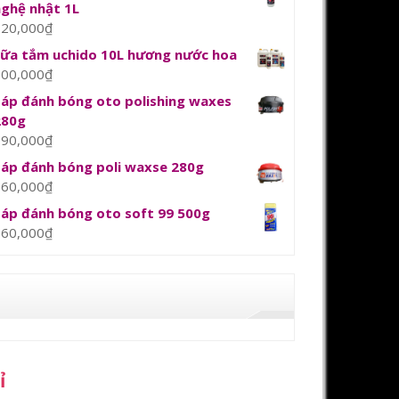
nghệ nhật 1L
120,000
₫
sữa tắm uchido 10L hương nước hoa
800,000
₫
Sáp đánh bóng oto polishing waxes
280g
390,000
₫
Sáp đánh bóng poli waxse 280g
360,000
₫
Sáp đánh bóng oto soft 99 500g
360,000
₫
ỉ