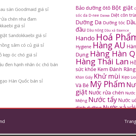
Bột giặt
Bảo dưỡng ôtô
au sàn Goodmaid giá sỉ
Diệt côn tr
sóc da
D-nee
Daiwa
rửa chén nha đam
Dầu
Dưỡng Da
Dưỡng tóc
kaebi giá sỉ
đầu
Dầu nóng
Dầu xả
Essence
Hoá Phẩ
iặt Sandokkaebi giá sỉ
Hando
Hàng AU
ồng sâm có củ giá sỉ
Hàn
Hygiene
Hàng Hàn Q
Dụng
 kẹp óc chó giá sỉ
Hàng Thái Lan
Hỗ
ậu đen hạnh nhân óc chó bán
Kem Đánh Răng
sức khỏe
Khử mùi
Kẹo
Khăn Giấy
Li
gạo Hàn Quốc bán sỉ
Mỹ Phẩm
Nư
Và Bé
giặt
Nước rửa chén
Nước
Nước tẩy
Nước u
Miệng
Nước xả vải
dinh dưỡng
SANDOKKAEBI
Pinto
Rửa mặt
S
nd
thơm
Trang
Sâm Hàn Quốc
tắm
Thông tắc
Thực Phẩm