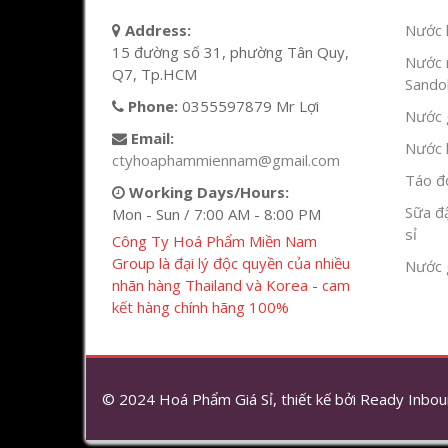
Address:
Nước l
15 đường số 31, phường Tân Quy,
Nước 
Q7, Tp.HCM
Sandok
Phone:
0355597879 Mr Lợi
Nước g
Email:
Nước h
ctyhoaphammiennam@gmail.com
Táo đỏ
Working Days/Hours:
Sữa đ
Mon - Sun / 7:00 AM - 8:00 PM
sỉ
Công Ty Hoá Phẩm Miền Nam
Group là đại lý độc quyền của nhiều
Nước 
nhãn hàng Thailand và Korea - cam
kết hàng chính hãng 100%
© 2024 Hoá Phẩm Giá Sỉ, thiết kế bởi
Ready Inbou