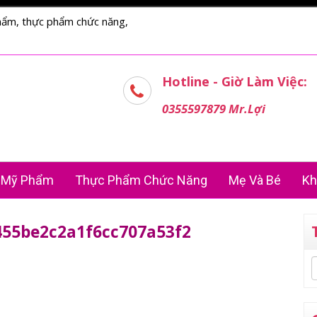
hẩm, thực phẩm chức năng,
Hotline - Giờ Làm Việc:
0355597879 Mr.Lợi
Mỹ Phẩm
Thực Phẩm Chức Năng
Mẹ Và Bé
Kh
455be2c2a1f6cc707a53f2