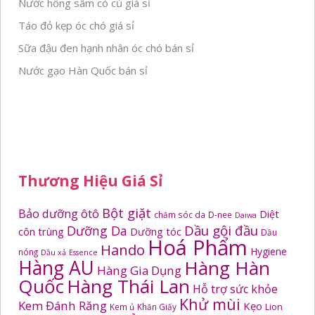
Nước hồng sâm có củ giá sỉ
Táo đỏ kẹp óc chó giá sỉ
Sữa đậu đen hạnh nhân óc chó bán sỉ
Nước gạo Hàn Quốc bán sỉ
Thương Hiệu Giá Sỉ
Bột giặt
Bảo dưỡng ôtô
Diệt
chăm sóc da
D-nee
Daiwa
Dầu gội đầu
Dưỡng Da
côn trùng
Dưỡng tóc
Dầu
Hoá Phẩm
Hando
Hygiene
nóng
Dầu xả
Essence
Hàng AU
Hàng Hàn
Hàng Gia Dụng
Quốc
Hàng Thái Lan
Hỗ trợ sức khỏe
Khử mùi
Kem Đánh Răng
Kẹo
Kem ủ
Khăn Giấy
Lion