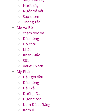
nước rủa tay
Nước tẩy
Nước xả vải
Sáp thơm
Thông tắc
Mẹ Và Bé
chăm sóc da
Dầu nóng
Đồ chơi
Khác
Khăn Giấy
Sữa
Vali-túi xách
Mỹ Phẩm
Dầu gội đầu
Dầu nóng
Dầu xả
Dưỡng Da
Dưỡng tóc
Kem Đánh Răng
Kem ủ