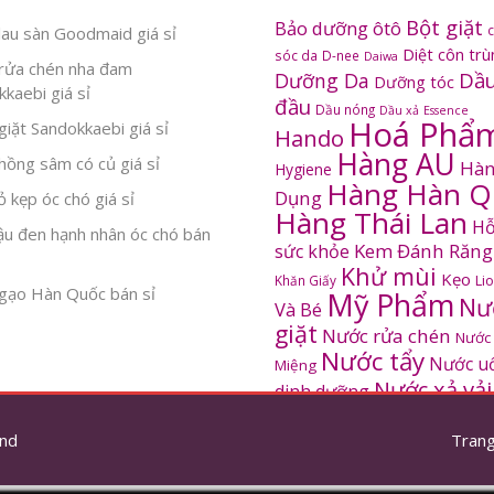
Bột giặt
Bảo dưỡng ôtô
au sàn Goodmaid giá sỉ
Diệt côn tr
sóc da
D-nee
Daiwa
rửa chén nha đam
Dầu
Dưỡng Da
Dưỡng tóc
kaebi giá sỉ
đầu
Dầu nóng
Dầu xả
Essence
Hoá Phẩ
iặt Sandokkaebi giá sỉ
Hando
Hàng AU
ồng sâm có củ giá sỉ
Hàn
Hygiene
Hàng Hàn Q
Dụng
 kẹp óc chó giá sỉ
Hàng Thái Lan
Hỗ
ậu đen hạnh nhân óc chó bán
Kem Đánh Răng
sức khỏe
Khử mùi
Kẹo
Khăn Giấy
Li
gạo Hàn Quốc bán sỉ
Mỹ Phẩm
Nư
Và Bé
giặt
Nước rửa chén
Nước
Nước tẩy
Nước u
Miệng
Nước xả vải
dinh dưỡng
SANDOKKAEBI
Pinto
Rửa mặt
S
nd
thơm
Trang
Sâm Hàn Quốc
tắm
Thông tắc
Thực Phẩm