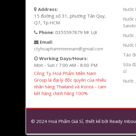
Address:
Nước l
15 đường số 31, phường Tân Quy,
Nước 
Q7, Tp.HCM
Sandok
Phone:
0355597879 Mr Lợi
Nước g
Email:
Nước h
ctyhoaphammiennam@gmail.com
Táo đỏ
Working Days/Hours:
Sữa đ
Mon - Sun / 7:00 AM - 8:00 PM
sỉ
Công Ty Hoá Phẩm Miền Nam
Group là đại lý độc quyền của nhiều
Nước 
nhãn hàng Thailand và Korea - cam
kết hàng chính hãng 100%
© 2024 Hoá Phẩm Giá Sỉ, thiết kế bởi
Ready Inbou