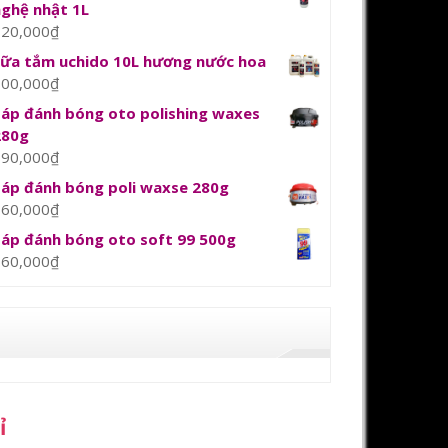
nghệ nhật 1L
120,000
₫
sữa tắm uchido 10L hương nước hoa
800,000
₫
Sáp đánh bóng oto polishing waxes
280g
390,000
₫
Sáp đánh bóng poli waxse 280g
360,000
₫
Sáp đánh bóng oto soft 99 500g
360,000
₫
ỉ