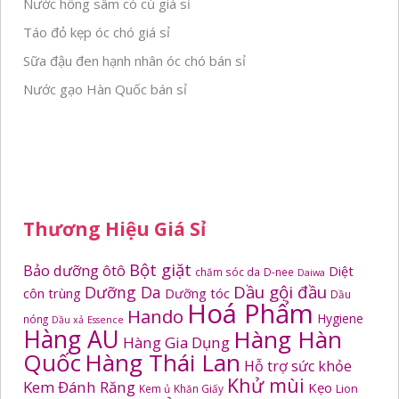
Nước hồng sâm có củ giá sỉ
Táo đỏ kẹp óc chó giá sỉ
Sữa đậu đen hạnh nhân óc chó bán sỉ
Nước gạo Hàn Quốc bán sỉ
Thương Hiệu Giá Sỉ
Bột giặt
Bảo dưỡng ôtô
Diệt
chăm sóc da
D-nee
Daiwa
Dầu gội đầu
Dưỡng Da
côn trùng
Dưỡng tóc
Dầu
Hoá Phẩm
Hando
Hygiene
nóng
Dầu xả
Essence
Hàng AU
Hàng Hàn
Hàng Gia Dụng
Quốc
Hàng Thái Lan
Hỗ trợ sức khỏe
Khử mùi
Kem Đánh Răng
Kẹo
Kem ủ
Khăn Giấy
Lion