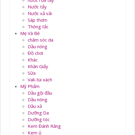
nước rủa tay
Nước tẩy
Nước xả vải
Sáp thơm
Thông tắc
Mẹ Và Bé
chăm sóc da
Dầu nóng
Đồ chơi
Khác
Khăn Giấy
Sữa
Vali-túi xách
Mỹ Phẩm
Dầu gội đầu
Dầu nóng
Dầu xả
Dưỡng Da
Dưỡng tóc
Kem Đánh Răng
Kem ủ