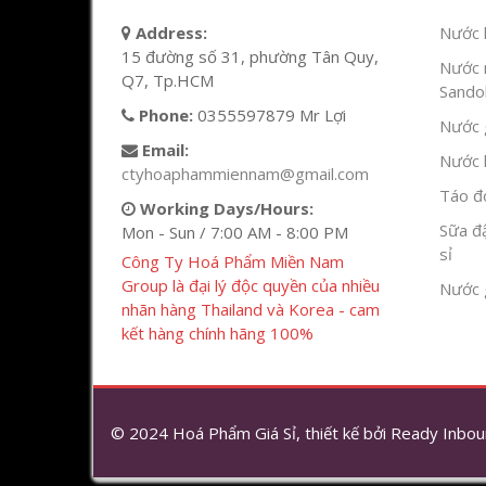
Address:
Nước l
15 đường số 31, phường Tân Quy,
Nước 
Q7, Tp.HCM
Sandok
Phone:
0355597879 Mr Lợi
Nước g
Email:
Nước h
ctyhoaphammiennam@gmail.com
Táo đỏ
Working Days/Hours:
Sữa đ
Mon - Sun / 7:00 AM - 8:00 PM
sỉ
Công Ty Hoá Phẩm Miền Nam
Group là đại lý độc quyền của nhiều
Nước 
nhãn hàng Thailand và Korea - cam
kết hàng chính hãng 100%
© 2024 Hoá Phẩm Giá Sỉ, thiết kế bởi
Ready Inbou