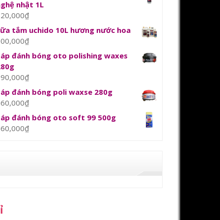
nghệ nhật 1L
120,000
₫
sữa tắm uchido 10L hương nước hoa
800,000
₫
Sáp đánh bóng oto polishing waxes
280g
390,000
₫
Sáp đánh bóng poli waxse 280g
360,000
₫
Sáp đánh bóng oto soft 99 500g
360,000
₫
ỉ