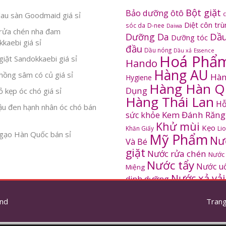
Bột giặt
Bảo dưỡng ôtô
au sàn Goodmaid giá sỉ
Diệt côn tr
sóc da
D-nee
Daiwa
rửa chén nha đam
Dầu
Dưỡng Da
Dưỡng tóc
kaebi giá sỉ
đầu
Dầu nóng
Dầu xả
Essence
Hoá Phẩ
iặt Sandokkaebi giá sỉ
Hando
Hàng AU
ồng sâm có củ giá sỉ
Hàn
Hygiene
Hàng Hàn Q
Dụng
 kẹp óc chó giá sỉ
Hàng Thái Lan
Hỗ
ậu đen hạnh nhân óc chó bán
Kem Đánh Răng
sức khỏe
Khử mùi
Kẹo
Khăn Giấy
Li
gạo Hàn Quốc bán sỉ
Mỹ Phẩm
Nư
Và Bé
giặt
Nước rửa chén
Nước
Nước tẩy
Nước u
Miệng
Nước xả vải
dinh dưỡng
SANDOKKAEBI
Pinto
Rửa mặt
S
nd
thơm
Trang
Sâm Hàn Quốc
tắm
Thông tắc
Thực Phẩm