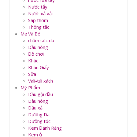
nước rủa tay
Nước tẩy
Nước xả vải
Sáp thơm
Thông tắc
Mẹ Và Bé
chăm sóc da
Dầu nóng
Đồ chơi
Khác
Khăn Giấy
Sữa
Vali-túi xách
Mỹ Phẩm
Dầu gội đầu
Dầu nóng
Dầu xả
Dưỡng Da
Dưỡng tóc
Kem Đánh Răng
Kem ủ