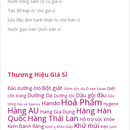
Nước hồng sâm có củ giá sỉ
Táo đỏ kẹp óc chó giá sỉ
Sữa đậu đen hạnh nhân óc chó bán sỉ
Nước gạo Hàn Quốc bán sỉ
Thương Hiệu Giá Sỉ
Bột giặt
Bảo dưỡng ôtô
Diệt
chăm sóc da
D-nee
Daiwa
Dầu gội đầu
Dưỡng Da
côn trùng
Dưỡng tóc
Dầu
Hoá Phẩm
Hando
Hygiene
nóng
Dầu xả
Essence
Hàng AU
Hàng Hàn
Hàng Gia Dụng
Quốc
Hàng Thái Lan
Hỗ trợ sức khỏe
Khử mùi
Kem Đánh Răng
Kẹo
Kem ủ
Khăn Giấy
Lion