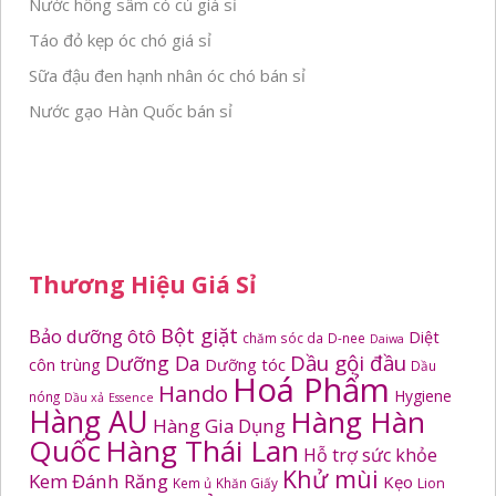
Nước hồng sâm có củ giá sỉ
Táo đỏ kẹp óc chó giá sỉ
Sữa đậu đen hạnh nhân óc chó bán sỉ
Nước gạo Hàn Quốc bán sỉ
Thương Hiệu Giá Sỉ
Bột giặt
Bảo dưỡng ôtô
Diệt
chăm sóc da
D-nee
Daiwa
Dầu gội đầu
Dưỡng Da
côn trùng
Dưỡng tóc
Dầu
Hoá Phẩm
Hando
Hygiene
nóng
Dầu xả
Essence
Hàng AU
Hàng Hàn
Hàng Gia Dụng
Quốc
Hàng Thái Lan
Hỗ trợ sức khỏe
Khử mùi
Kem Đánh Răng
Kẹo
Kem ủ
Khăn Giấy
Lion