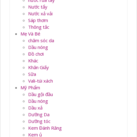
nước rủa tay
Nước tẩy
Nước xả vải
Sáp thơm
Thông tắc
Mẹ Và Bé
chăm sóc da
Dầu nóng
Đồ chơi
Khác
Khăn Giấy
Sữa
Vali-túi xách
Mỹ Phẩm
Dầu gội đầu
Dầu nóng
Dầu xả
Dưỡng Da
Dưỡng tóc
Kem Đánh Răng
Kem ủ