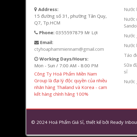
Address:
Nước l
15 đường số 31, phường Tân Quy,
Nước 
Q7, Tp.HCM
Sandok
Phone:
0355597879 Mr Lợi
Nước g
Email:
Nước h
ctyhoaphammiennam@gmail.com
Táo đỏ
Working Days/Hours:
Sữa đ
Mon - Sun / 7:00 AM - 8:00 PM
sỉ
Công Ty Hoá Phẩm Miền Nam
Group là đại lý độc quyền của nhiều
Nước 
nhãn hàng Thailand và Korea - cam
kết hàng chính hãng 100%
© 2024 Hoá Phẩm Giá Sỉ, thiết kế bởi
Ready Inbou