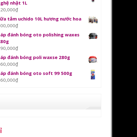
nghệ nhật 1L
120,000
₫
sữa tắm uchido 10L hương nước hoa
800,000
₫
Sáp đánh bóng oto polishing waxes
280g
390,000
₫
Sáp đánh bóng poli waxse 280g
360,000
₫
Sáp đánh bóng oto soft 99 500g
360,000
₫
ỉ