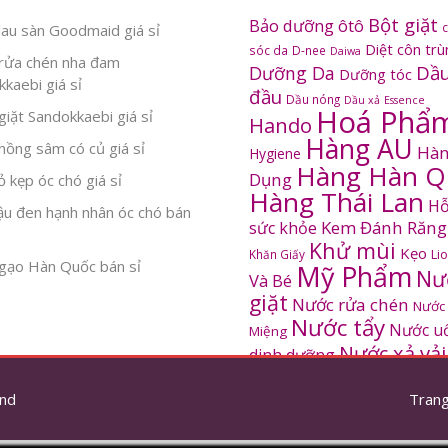
Bột giặt
Bảo dưỡng ôtô
au sàn Goodmaid giá sỉ
Diệt côn tr
sóc da
D-nee
Daiwa
rửa chén nha đam
Dầu
Dưỡng Da
Dưỡng tóc
kaebi giá sỉ
đầu
Dầu nóng
Dầu xả
Essence
Hoá Phẩ
iặt Sandokkaebi giá sỉ
Hando
Hàng AU
ồng sâm có củ giá sỉ
Hàn
Hygiene
Hàng Hàn Q
Dụng
 kẹp óc chó giá sỉ
Hàng Thái Lan
Hỗ
ậu đen hạnh nhân óc chó bán
Kem Đánh Răng
sức khỏe
Khử mùi
Kẹo
Khăn Giấy
Li
gạo Hàn Quốc bán sỉ
Mỹ Phẩm
Nư
Và Bé
giặt
Nước rửa chén
Nước
Nước tẩy
Nước u
Miệng
Nước xả vải
dinh dưỡng
SANDOKKAEBI
Pinto
Rửa mặt
S
nd
thơm
Trang
Sâm Hàn Quốc
tắm
Thông tắc
Thực Phẩm