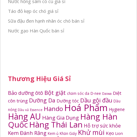
Nước hồng sâm có củ giá sỉ
Táo đỏ kẹp óc chó giá sỉ
Sữa đậu đen hạnh nhân óc chó bán sỉ
Nước gạo Hàn Quốc bán sỉ
Thương Hiệu Giá Sỉ
Bột giặt
Bảo dưỡng ôtô
Diệt
chăm sóc da
D-nee
Daiwa
Dầu gội đầu
Dưỡng Da
côn trùng
Dưỡng tóc
Dầu
Hoá Phẩm
Hando
Hygiene
nóng
Dầu xả
Essence
Hàng AU
Hàng Hàn
Hàng Gia Dụng
Quốc
Hàng Thái Lan
Hỗ trợ sức khỏe
Khử mùi
Kem Đánh Răng
Kẹo
Kem ủ
Khăn Giấy
Lion