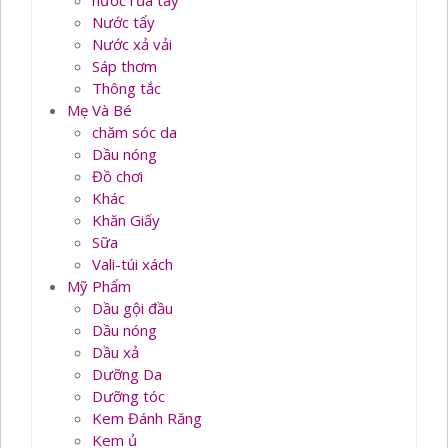
nước rủa tay
Nước tẩy
Nước xả vải
Sáp thơm
Thông tắc
Mẹ Và Bé
chăm sóc da
Dầu nóng
Đồ chơi
Khác
Khăn Giấy
Sữa
Vali-túi xách
Mỹ Phẩm
Dầu gội đầu
Dầu nóng
Dầu xả
Dưỡng Da
Dưỡng tóc
Kem Đánh Răng
Kem ủ