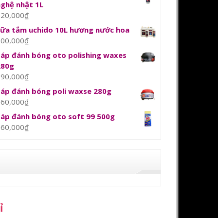
nghệ nhật 1L
120,000
₫
sữa tắm uchido 10L hương nước hoa
800,000
₫
Sáp đánh bóng oto polishing waxes
280g
390,000
₫
Sáp đánh bóng poli waxse 280g
360,000
₫
Sáp đánh bóng oto soft 99 500g
360,000
₫
ỉ