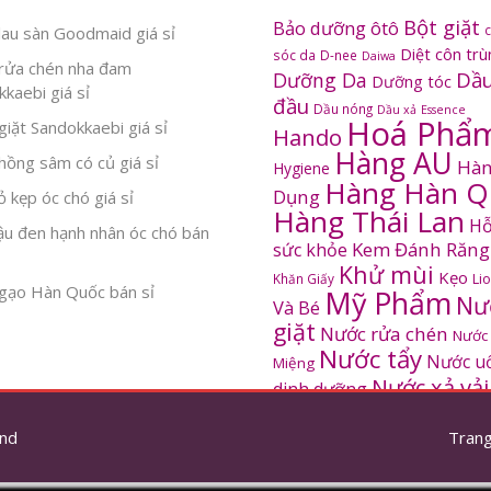
Bột giặt
Bảo dưỡng ôtô
au sàn Goodmaid giá sỉ
Diệt côn tr
sóc da
D-nee
Daiwa
rửa chén nha đam
Dầu
Dưỡng Da
Dưỡng tóc
kaebi giá sỉ
đầu
Dầu nóng
Dầu xả
Essence
Hoá Phẩ
iặt Sandokkaebi giá sỉ
Hando
Hàng AU
ồng sâm có củ giá sỉ
Hàn
Hygiene
Hàng Hàn Q
Dụng
 kẹp óc chó giá sỉ
Hàng Thái Lan
Hỗ
ậu đen hạnh nhân óc chó bán
Kem Đánh Răng
sức khỏe
Khử mùi
Kẹo
Khăn Giấy
Li
gạo Hàn Quốc bán sỉ
Mỹ Phẩm
Nư
Và Bé
giặt
Nước rửa chén
Nước
Nước tẩy
Nước u
Miệng
Nước xả vải
dinh dưỡng
SANDOKKAEBI
Pinto
Rửa mặt
S
nd
thơm
Trang
Sâm Hàn Quốc
tắm
Thông tắc
Thực Phẩm