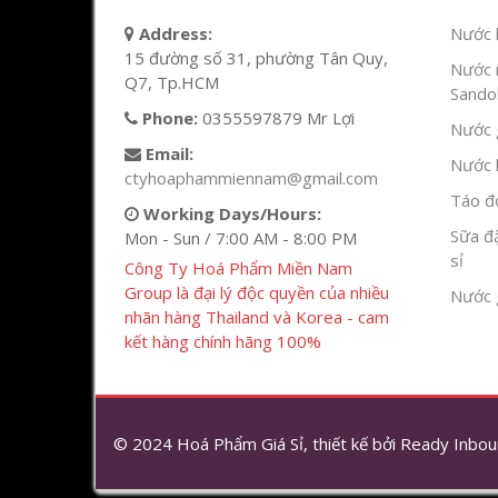
Address:
Nước l
15 đường số 31, phường Tân Quy,
Nước 
Q7, Tp.HCM
Sandok
Phone:
0355597879 Mr Lợi
Nước g
Email:
Nước h
ctyhoaphammiennam@gmail.com
Táo đỏ
Working Days/Hours:
Sữa đ
Mon - Sun / 7:00 AM - 8:00 PM
sỉ
Công Ty Hoá Phẩm Miền Nam
Group là đại lý độc quyền của nhiều
Nước 
nhãn hàng Thailand và Korea - cam
kết hàng chính hãng 100%
© 2024 Hoá Phẩm Giá Sỉ, thiết kế bởi
Ready Inbou