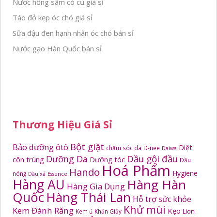
Nước hồng sâm có củ giá sỉ
Táo đỏ kẹp óc chó giá sỉ
Sữa đậu đen hạnh nhân óc chó bán sỉ
Nước gạo Hàn Quốc bán sỉ
Thương Hiệu Giá Sỉ
Bột giặt
Bảo dưỡng ôtô
Diệt
chăm sóc da
D-nee
Daiwa
Dầu gội đầu
Dưỡng Da
côn trùng
Dưỡng tóc
Dầu
Hoá Phẩm
Hando
Hygiene
nóng
Dầu xả
Essence
Hàng AU
Hàng Hàn
Hàng Gia Dụng
Quốc
Hàng Thái Lan
Hỗ trợ sức khỏe
Khử mùi
Kem Đánh Răng
Kẹo
Kem ủ
Khăn Giấy
Lion