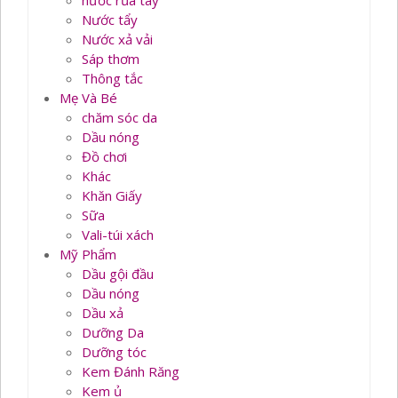
nước rủa tay
Nước tẩy
Nước xả vải
Sáp thơm
Thông tắc
Mẹ Và Bé
chăm sóc da
Dầu nóng
Đồ chơi
Khác
Khăn Giấy
Sữa
Vali-túi xách
Mỹ Phẩm
Dầu gội đầu
Dầu nóng
Dầu xả
Dưỡng Da
Dưỡng tóc
Kem Đánh Răng
Kem ủ