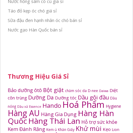
Nước hồng sâm có củ giá sỉ
Táo đỏ kẹp óc chó giá sỉ
Sữa đậu đen hạnh nhân óc chó bán sỉ
Nước gạo Hàn Quốc bán sỉ
Thương Hiệu Giá Sỉ
Bột giặt
Bảo dưỡng ôtô
Diệt
chăm sóc da
D-nee
Daiwa
Dầu gội đầu
Dưỡng Da
côn trùng
Dưỡng tóc
Dầu
Hoá Phẩm
Hando
Hygiene
nóng
Dầu xả
Essence
Hàng AU
Hàng Hàn
Hàng Gia Dụng
Quốc
Hàng Thái Lan
Hỗ trợ sức khỏe
Khử mùi
Kem Đánh Răng
Kẹo
Kem ủ
Khăn Giấy
Lion