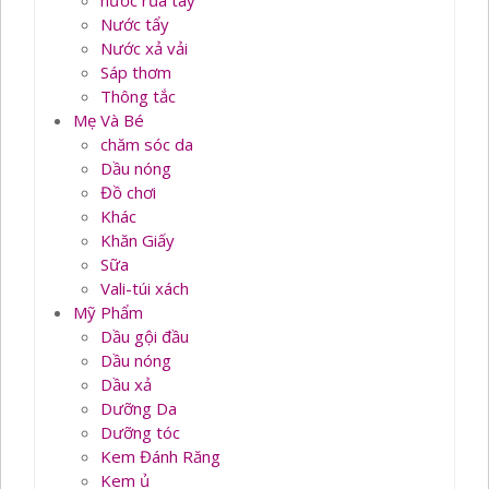
nước rủa tay
Nước tẩy
Nước xả vải
Sáp thơm
Thông tắc
Mẹ Và Bé
chăm sóc da
Dầu nóng
Đồ chơi
Khác
Khăn Giấy
Sữa
Vali-túi xách
Mỹ Phẩm
Dầu gội đầu
Dầu nóng
Dầu xả
Dưỡng Da
Dưỡng tóc
Kem Đánh Răng
Kem ủ