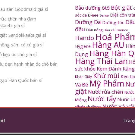
Bột giặt
Bảo dưỡng ôtô
au sàn Goodmaid giá sỉ
Diệt côn tr
sóc da
D-nee
Daiwa
rửa chén nha đam
Dầu
Dưỡng Da
Dưỡng tóc
kaebi giá sỉ
đầu
Dầu nóng
Dầu xả
Essence
Hoá Phẩ
iặt Sandokkaebi giá sỉ
Hando
Hàng AU
ồng sâm có củ giá sỉ
Hàn
Hygiene
Hàng Hàn Q
Dụng
 kẹp óc chó giá sỉ
Hàng Thái Lan
Hỗ
ậu đen hạnh nhân óc chó bán
Kem Đánh Răng
sức khỏe
Khử mùi
Kẹo
Khăn Giấy
Li
gạo Hàn Quốc bán sỉ
Mỹ Phẩm
Nư
Và Bé
giặt
Nước rửa chén
Nước
Nước tẩy
Nước u
Miệng
Nước xả vải
dinh dưỡng
SANDOKKAEBI
Pinto
Rửa mặt
S
nd
thơm
Trang
Sâm Hàn Quốc
tắm
Thông tắc
Thực Phẩm