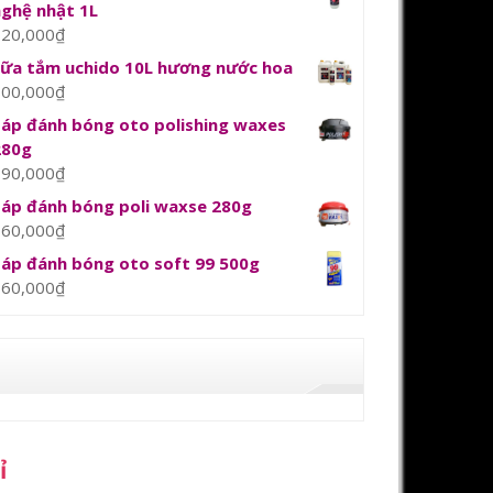
nghệ nhật 1L
120,000
₫
sữa tắm uchido 10L hương nước hoa
800,000
₫
Sáp đánh bóng oto polishing waxes
280g
390,000
₫
Sáp đánh bóng poli waxse 280g
360,000
₫
Sáp đánh bóng oto soft 99 500g
360,000
₫
ỉ