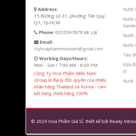
Address:
Nước l
15 đường số 31, phường Tân Quy,
Nước 
Q7, Tp.HCM
Sandok
Phone:
0355597879 Mr Lợi
Nước g
Email:
Nước h
ctyhoaphammiennam@gmail.com
Táo đỏ
Working Days/Hours:
Sữa đ
Mon - Sun / 7:00 AM - 8:00 PM
sỉ
Công Ty Hoá Phẩm Miền Nam
Group là đại lý độc quyền của nhiều
Nước 
nhãn hàng Thailand và Korea - cam
kết hàng chính hãng 100%
© 2024 Hoá Phẩm Giá Sỉ, thiết kế bởi
Ready Inbou