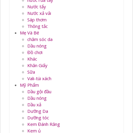
nước rủa tay
Nước tẩy
Nước xả vải
Sáp thơm
Thông tắc
Mẹ Và Bé
chăm sóc da
Dầu nóng
Đồ chơi
Khác
Khăn Giấy
Sữa
Vali-túi xách
Mỹ Phẩm
Dầu gội đầu
Dầu nóng
Dầu xả
Dưỡng Da
Dưỡng tóc
Kem Đánh Răng
Kem ủ