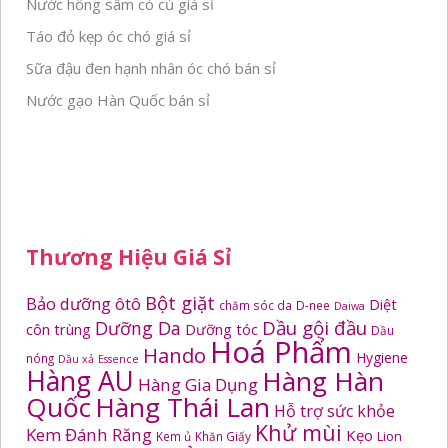
Nước hồng sâm có củ giá sỉ
Táo đỏ kẹp óc chó giá sỉ
Sữa đậu đen hạnh nhân óc chó bán sỉ
Nước gạo Hàn Quốc bán sỉ
Thương Hiệu Giá Sỉ
Bột giặt
Bảo dưỡng ôtô
Diệt
chăm sóc da
D-nee
Daiwa
Dầu gội đầu
Dưỡng Da
côn trùng
Dưỡng tóc
Dầu
Hoá Phẩm
Hando
Hygiene
nóng
Dầu xả
Essence
Hàng AU
Hàng Hàn
Hàng Gia Dụng
Quốc
Hàng Thái Lan
Hỗ trợ sức khỏe
Khử mùi
Kem Đánh Răng
Kẹo
Kem ủ
Khăn Giấy
Lion