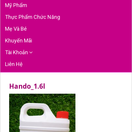
Mỹ Phẩm
Thực Phẩm Chức Năng
Mẹ Và Bé
Khuyến Mãi
Tài Khoản
Liên Hệ
Hando_1.6l