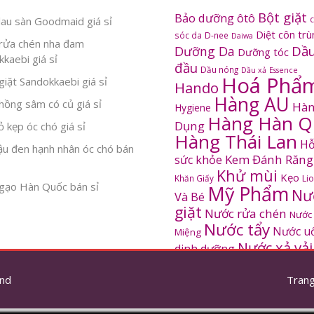
Bột giặt
Bảo dưỡng ôtô
au sàn Goodmaid giá sỉ
Diệt côn tr
sóc da
D-nee
Daiwa
rửa chén nha đam
Dầu
Dưỡng Da
Dưỡng tóc
kaebi giá sỉ
đầu
Dầu nóng
Dầu xả
Essence
Hoá Phẩ
iặt Sandokkaebi giá sỉ
Hando
Hàng AU
ồng sâm có củ giá sỉ
Hàn
Hygiene
Hàng Hàn Q
Dụng
 kẹp óc chó giá sỉ
Hàng Thái Lan
Hỗ
ậu đen hạnh nhân óc chó bán
Kem Đánh Răng
sức khỏe
Khử mùi
Kẹo
Khăn Giấy
Li
gạo Hàn Quốc bán sỉ
Mỹ Phẩm
Nư
Và Bé
giặt
Nước rửa chén
Nước
Nước tẩy
Nước u
Miệng
Nước xả vải
dinh dưỡng
SANDOKKAEBI
Pinto
Rửa mặt
S
nd
thơm
Trang
Sâm Hàn Quốc
tắm
Thông tắc
Thực Phẩm