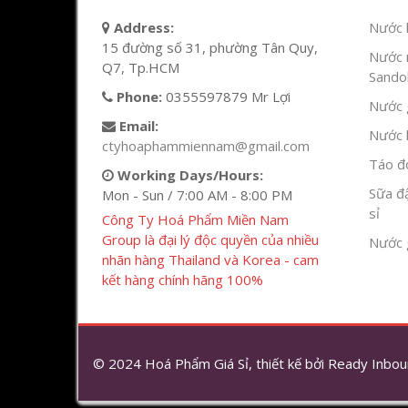
Address:
Nước l
15 đường số 31, phường Tân Quy,
Nước 
Q7, Tp.HCM
Sandok
Phone:
0355597879 Mr Lợi
Nước g
Email:
Nước h
ctyhoaphammiennam@gmail.com
Táo đỏ
Working Days/Hours:
Sữa đ
Mon - Sun / 7:00 AM - 8:00 PM
sỉ
Công Ty Hoá Phẩm Miền Nam
Group là đại lý độc quyền của nhiều
Nước 
nhãn hàng Thailand và Korea - cam
kết hàng chính hãng 100%
© 2024 Hoá Phẩm Giá Sỉ, thiết kế bởi
Ready Inbou