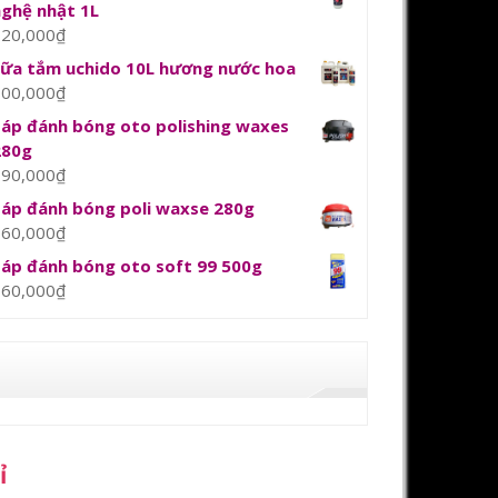
nghệ nhật 1L
120,000
₫
sữa tắm uchido 10L hương nước hoa
800,000
₫
Sáp đánh bóng oto polishing waxes
280g
390,000
₫
Sáp đánh bóng poli waxse 280g
360,000
₫
Sáp đánh bóng oto soft 99 500g
360,000
₫
ỉ