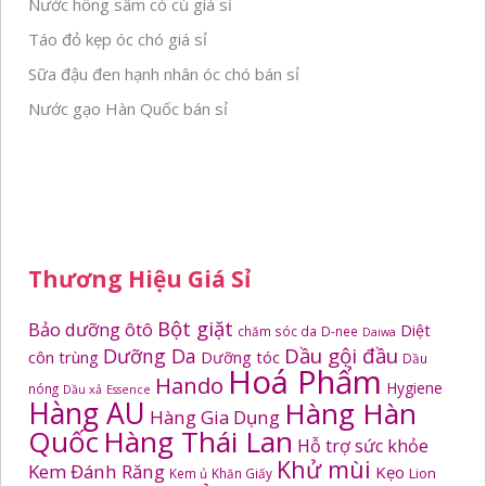
Nước hồng sâm có củ giá sỉ
Táo đỏ kẹp óc chó giá sỉ
Sữa đậu đen hạnh nhân óc chó bán sỉ
Nước gạo Hàn Quốc bán sỉ
Thương Hiệu Giá Sỉ
Bột giặt
Bảo dưỡng ôtô
Diệt
chăm sóc da
D-nee
Daiwa
Dầu gội đầu
Dưỡng Da
côn trùng
Dưỡng tóc
Dầu
Hoá Phẩm
Hando
Hygiene
nóng
Dầu xả
Essence
Hàng AU
Hàng Hàn
Hàng Gia Dụng
Quốc
Hàng Thái Lan
Hỗ trợ sức khỏe
Khử mùi
Kem Đánh Răng
Kẹo
Kem ủ
Khăn Giấy
Lion