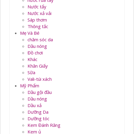
nước rủa tay
Nước tẩy
Nước xả vải
Sáp thơm
Thông tắc
Mẹ Và Bé
chăm sóc da
Dầu nóng
Đồ chơi
Khác
Khăn Giấy
Sữa
Vali-túi xách
Mỹ Phẩm
Dầu gội đầu
Dầu nóng
Dầu xả
Dưỡng Da
Dưỡng tóc
Kem Đánh Răng
Kem ủ