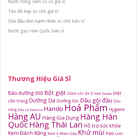
Nước hồng sâm có củ giá sỉ
Táo đỏ kẹp óc chó giá sỉ
Sữa đậu đen hạnh nhân óc chó bán sỉ
Nước gạo Hàn Quốc bán sỉ
Thương Hiệu Giá Sỉ
Bột giặt
Bảo dưỡng ôtô
Diệt
chăm sóc da
D-nee
Daiwa
Dầu gội đầu
Dưỡng Da
côn trùng
Dưỡng tóc
Dầu
Hoá Phẩm
Hando
Hygiene
nóng
Dầu xả
Essence
Hàng AU
Hàng Hàn
Hàng Gia Dụng
Quốc
Hàng Thái Lan
Hỗ trợ sức khỏe
Khử mùi
Kem Đánh Răng
Kẹo
Kem ủ
Khăn Giấy
Lion