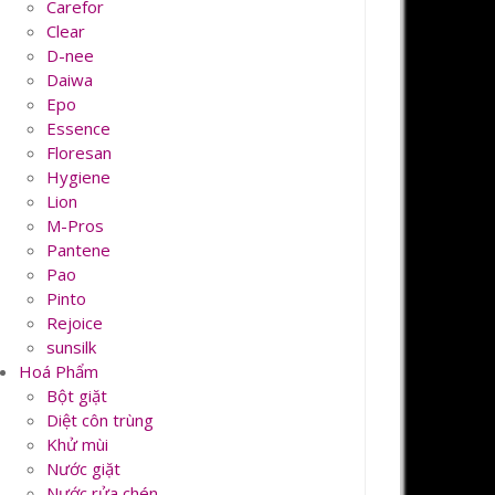
Carefor
Clear
D-nee
Daiwa
Epo
Essence
Floresan
Hygiene
Lion
M-Pros
Pantene
Pao
Pinto
Rejoice
sunsilk
Hoá Phẩm
Bột giặt
Diệt côn trùng
Khử mùi
Nước giặt
Nước rửa chén