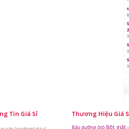
g Tin Giá Sỉ
Thương Hiệu Giá S
Bột giặt
Bảo dưỡng ôtô
au sàn Goodmaid giá sỉ