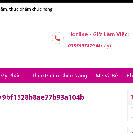
hẩm, thực phẩm chức năng,
Hotline - Giờ Làm Việc:
0355597879 Mr.Lợi
Mỹ Phẩm
Thực Phẩm Chức Năng
Mẹ Và Bé
Kh
a9bf1528b8ae77b93a104b