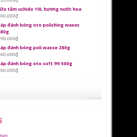
sữa tắm uchido 10L hương nước hoa
800,000
₫
Sáp đánh bóng oto polishing waxes
280g
390,000
₫
Sáp đánh bóng poli waxse 280g
360,000
₫
Sáp đánh bóng oto soft 99 500g
360,000
₫
ỉ
chăm