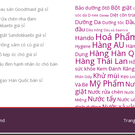
Bột giặt
Bảo dưỡng ôtô
au sàn Goodmaid giá sỉ
Diệt côn tr
sóc da
D-nee
Daiwa
rửa chén nha đam
Dầu
Dưỡng Da
Dưỡng tóc
kaebi giá sỉ
đầu
Dầu nóng
Dầu xả
Essence
Hoá Phẩ
iặt Sandokkaebi giá sỉ
Hando
Hàng AU
ồng sâm có củ giá sỉ
Hàn
Hygiene
Hàng Hàn Q
Dụng
 kẹp óc chó giá sỉ
Hàng Thái Lan
Hỗ
ậu đen hạnh nhân óc chó bán
Kem Đánh Răng
sức khỏe
Khử mùi
Kẹo
Khăn Giấy
Li
gạo Hàn Quốc bán sỉ
Mỹ Phẩm
Nư
Và Bé
giặt
Nước rửa chén
Nước
Nước tẩy
Nước u
Miệng
Nước xả vải
dinh dưỡng
SANDOKKAEBI
Pinto
Rửa mặt
S
nd
thơm
Trang
Sâm Hàn Quốc
tắm
Thông tắc
Thực Phẩm