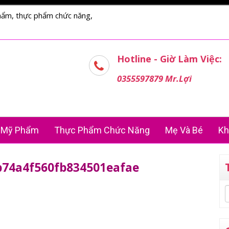
hẩm, thực phẩm chức năng,
Hotline - Giờ Làm Việc:
0355597879 Mr.Lợi
Mỹ Phẩm
Thực Phẩm Chức Năng
Mẹ Và Bé
Kh
b74a4f560fb834501eafae