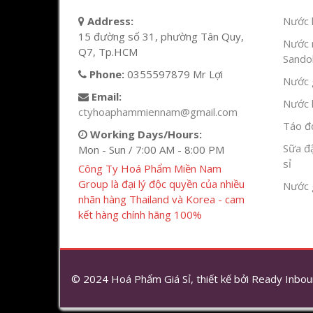
Address:
Nước l
15 đường số 31, phường Tân Quy,
Nước 
Q7, Tp.HCM
Sandok
Phone:
0355597879 Mr Lợi
Nước g
Email:
Nước h
ctyhoaphammiennam@gmail.com
Táo đỏ
Working Days/Hours:
Sữa đ
Mon - Sun / 7:00 AM - 8:00 PM
sỉ
Công Ty Hoá Phẩm Miền Nam
Group là đại lý độc quyền của nhiều
Nước 
nhãn hàng Thailand và Korea - cam
kết hàng chính hãng 100%
© 2024 Hoá Phẩm Giá Sỉ, thiết kế bởi
Ready Inbou