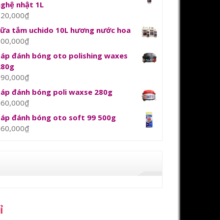
nghệ nhật 1L
120,000
₫
sữa tắm uchido 10L hương nước hoa
800,000
₫
Sáp đánh bóng oto polishing waxes
280g
390,000
₫
Sáp đánh bóng poli waxse 280g
360,000
₫
Sáp đánh bóng oto soft 99 500g
360,000
₫
ỉ