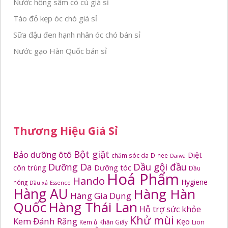
Nước hồng sâm có củ giá sỉ
Táo đỏ kẹp óc chó giá sỉ
Sữa đậu đen hạnh nhân óc chó bán sỉ
Nước gạo Hàn Quốc bán sỉ
Thương Hiệu Giá Sỉ
Bột giặt
Bảo dưỡng ôtô
Diệt
chăm sóc da
D-nee
Daiwa
Dầu gội đầu
Dưỡng Da
côn trùng
Dưỡng tóc
Dầu
Hoá Phẩm
Hando
Hygiene
nóng
Dầu xả
Essence
Hàng AU
Hàng Hàn
Hàng Gia Dụng
Quốc
Hàng Thái Lan
Hỗ trợ sức khỏe
Khử mùi
Kem Đánh Răng
Kẹo
Kem ủ
Khăn Giấy
Lion