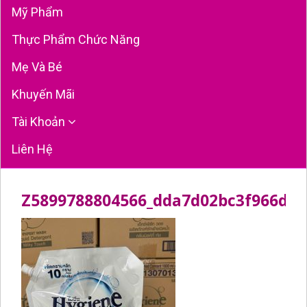
Mỹ Phẩm
Thực Phẩm Chức Năng
Mẹ Và Bé
Khuyến Mãi
Tài Khoản
Liên Hệ
Z5899788804566_dda7d02bc3f966d3