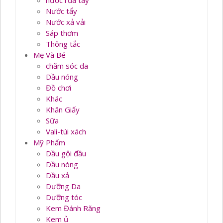
nước rủa tay
Nước tẩy
Nước xả vải
Sáp thơm
Thông tắc
Mẹ Và Bé
chăm sóc da
Dầu nóng
Đồ chơi
Khác
Khăn Giấy
Sữa
Vali-túi xách
Mỹ Phẩm
Dầu gội đầu
Dầu nóng
Dầu xả
Dưỡng Da
Dưỡng tóc
Kem Đánh Răng
Kem ủ