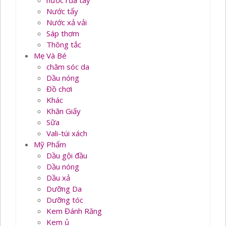
nước rủa tay
Nước tẩy
Nước xả vải
Sáp thơm
Thông tắc
Mẹ Và Bé
chăm sóc da
Dầu nóng
Đồ chơi
Khác
Khăn Giấy
Sữa
Vali-túi xách
Mỹ Phẩm
Dầu gội đầu
Dầu nóng
Dầu xả
Dưỡng Da
Dưỡng tóc
Kem Đánh Răng
Kem ủ