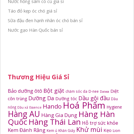
Nước hồng sâm có củ giá sỉ
Táo đỏ kẹp óc chó giá sỉ
Sữa đậu đen hạnh nhân óc chó bán sỉ
Nước gạo Hàn Quốc bán sỉ
Thương Hiệu Giá Sỉ
Bột giặt
Bảo dưỡng ôtô
Diệt
chăm sóc da
D-nee
Daiwa
Dầu gội đầu
Dưỡng Da
côn trùng
Dưỡng tóc
Dầu
Hoá Phẩm
Hando
Hygiene
nóng
Dầu xả
Essence
Hàng AU
Hàng Hàn
Hàng Gia Dụng
Quốc
Hàng Thái Lan
Hỗ trợ sức khỏe
Khử mùi
Kem Đánh Răng
Kẹo
Kem ủ
Khăn Giấy
Lion