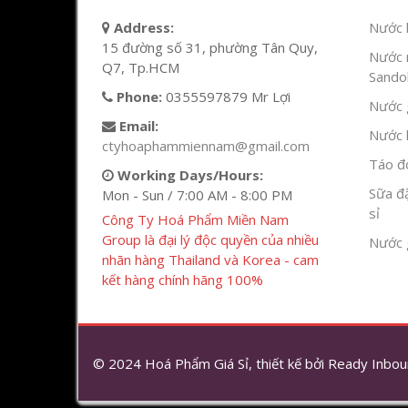
Address:
Nước l
15 đường số 31, phường Tân Quy,
Nước 
Q7, Tp.HCM
Sandok
Phone:
0355597879 Mr Lợi
Nước g
Email:
Nước h
ctyhoaphammiennam@gmail.com
Táo đỏ
Working Days/Hours:
Sữa đ
Mon - Sun / 7:00 AM - 8:00 PM
sỉ
Công Ty Hoá Phẩm Miền Nam
Group là đại lý độc quyền của nhiều
Nước 
nhãn hàng Thailand và Korea - cam
kết hàng chính hãng 100%
© 2024 Hoá Phẩm Giá Sỉ, thiết kế bởi
Ready Inbou