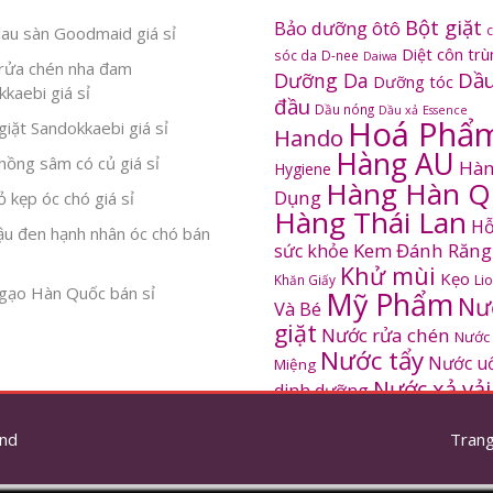
Bột giặt
Bảo dưỡng ôtô
au sàn Goodmaid giá sỉ
Diệt côn tr
sóc da
D-nee
Daiwa
rửa chén nha đam
Dầu
Dưỡng Da
Dưỡng tóc
kaebi giá sỉ
đầu
Dầu nóng
Dầu xả
Essence
Hoá Phẩ
iặt Sandokkaebi giá sỉ
Hando
Hàng AU
ồng sâm có củ giá sỉ
Hàn
Hygiene
Hàng Hàn Q
Dụng
 kẹp óc chó giá sỉ
Hàng Thái Lan
Hỗ
ậu đen hạnh nhân óc chó bán
Kem Đánh Răng
sức khỏe
Khử mùi
Kẹo
Khăn Giấy
Li
gạo Hàn Quốc bán sỉ
Mỹ Phẩm
Nư
Và Bé
giặt
Nước rửa chén
Nước
Nước tẩy
Nước u
Miệng
Nước xả vải
dinh dưỡng
SANDOKKAEBI
Pinto
Rửa mặt
S
nd
thơm
Trang
Sâm Hàn Quốc
tắm
Thông tắc
Thực Phẩm