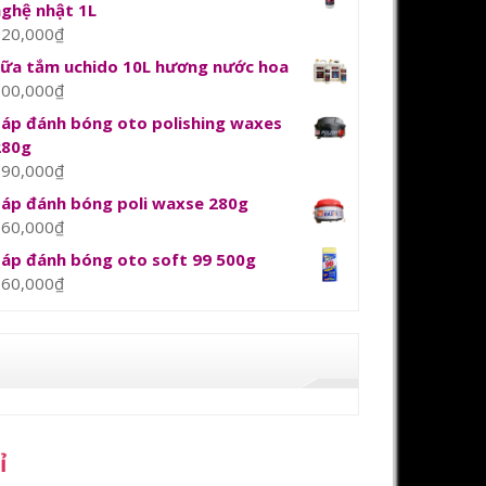
nghệ nhật 1L
120,000
₫
sữa tắm uchido 10L hương nước hoa
800,000
₫
Sáp đánh bóng oto polishing waxes
280g
390,000
₫
Sáp đánh bóng poli waxse 280g
360,000
₫
Sáp đánh bóng oto soft 99 500g
360,000
₫
ỉ