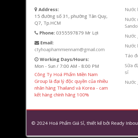
Address:
Nước l
15 đường số 31, phường Tân Quy,
Nước 
Q7, Tp.HCM
Sandok
Phone:
0355597879 Mr Lợi
Nước g
Email:
Nước h
ctyhoaphammiennam@gmail.com
Táo đỏ
Working Days/Hours:
Sữa đ
Mon - Sun / 7:00 AM - 8:00 PM
sỉ
Công Ty Hoá Phẩm Miền Nam
Group là đại lý độc quyền của nhiều
Nước 
nhãn hàng Thailand và Korea - cam
kết hàng chính hãng 100%
© 2024 Hoá Phẩm Giá Sỉ, thiết kế bởi
Ready Inbou