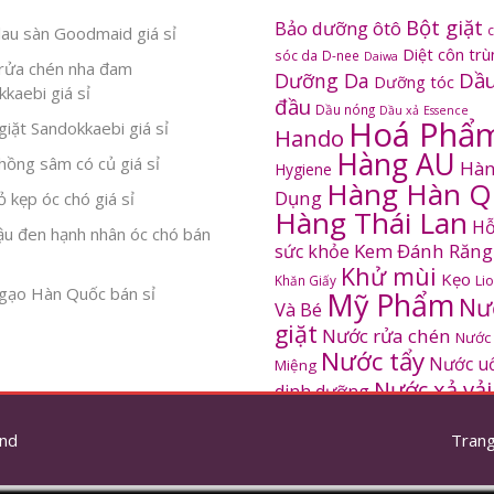
Bột giặt
Bảo dưỡng ôtô
au sàn Goodmaid giá sỉ
Diệt côn tr
sóc da
D-nee
Daiwa
rửa chén nha đam
Dầu
Dưỡng Da
Dưỡng tóc
kaebi giá sỉ
đầu
Dầu nóng
Dầu xả
Essence
Hoá Phẩ
iặt Sandokkaebi giá sỉ
Hando
Hàng AU
ồng sâm có củ giá sỉ
Hàn
Hygiene
Hàng Hàn Q
Dụng
 kẹp óc chó giá sỉ
Hàng Thái Lan
Hỗ
ậu đen hạnh nhân óc chó bán
Kem Đánh Răng
sức khỏe
Khử mùi
Kẹo
Khăn Giấy
Li
gạo Hàn Quốc bán sỉ
Mỹ Phẩm
Nư
Và Bé
giặt
Nước rửa chén
Nước
Nước tẩy
Nước u
Miệng
Nước xả vải
dinh dưỡng
SANDOKKAEBI
Pinto
Rửa mặt
S
nd
thơm
Trang
Sâm Hàn Quốc
tắm
Thông tắc
Thực Phẩm