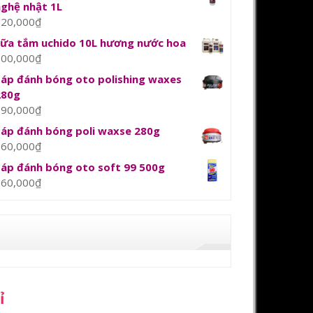
nghệ nhật 1L
120,000
₫
sữa tắm uchido 10L hương nước hoa
800,000
₫
Sáp đánh bóng oto polishing waxes
280g
390,000
₫
Sáp đánh bóng poli waxse 280g
360,000
₫
Sáp đánh bóng oto soft 99 500g
360,000
₫
ỉ