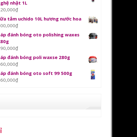
nghệ nhật 1L
120,000
₫
sữa tắm uchido 10L hương nước hoa
800,000
₫
Sáp đánh bóng oto polishing waxes
280g
390,000
₫
Sáp đánh bóng poli waxse 280g
360,000
₫
Sáp đánh bóng oto soft 99 500g
360,000
₫
ỉ