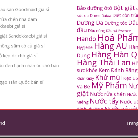
Bột giặt
Bảo dưỡng ôtô
au sàn Goodmaid giá sỉ
Diệt côn tr
sóc da
D-nee
Daiwa
rửa chén nha đam
Dầu
Dưỡng Da
Dưỡng tóc
kaebi giá sỉ
đầu
Dầu nóng
Dầu xả
Essence
Hoá Phẩ
iặt Sandokkaebi giá sỉ
Hando
Hàng AU
ồng sâm có củ giá sỉ
Hàn
Hygiene
Hàng Hàn Q
Dụng
 kẹp óc chó giá sỉ
Hàng Thái Lan
Hỗ
ậu đen hạnh nhân óc chó bán
Kem Đánh Răng
sức khỏe
Khử mùi
Kẹo
Khăn Giấy
Li
gạo Hàn Quốc bán sỉ
Mỹ Phẩm
Nư
Và Bé
giặt
Nước rửa chén
Nước
Nước tẩy
Nước u
Miệng
Nước xả vải
dinh dưỡng
SANDOKKAEBI
Pinto
Rửa mặt
S
nd
thơm
Trang
Sâm Hàn Quốc
tắm
Thông tắc
Thực Phẩm