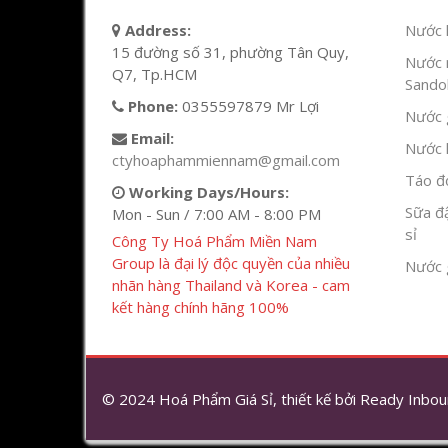
Address:
Nước l
15 đường số 31, phường Tân Quy,
Nước 
Q7, Tp.HCM
Sandok
Phone:
0355597879 Mr Lợi
Nước g
Email:
Nước h
ctyhoaphammiennam@gmail.com
Táo đỏ
Working Days/Hours:
Sữa đ
Mon - Sun / 7:00 AM - 8:00 PM
sỉ
Công Ty Hoá Phẩm Miền Nam
Group là đại lý độc quyền của nhiều
Nước 
nhãn hàng Thailand và Korea - cam
kết hàng chính hãng 100%
© 2024 Hoá Phẩm Giá Sỉ, thiết kế bởi
Ready Inbou