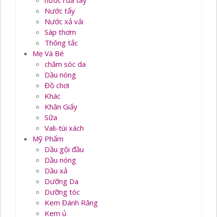
nước rủa tay
Nước tẩy
Nước xả vải
Sáp thơm
Thông tắc
Mẹ Và Bé
chăm sóc da
Dầu nóng
Đồ chơi
Khác
Khăn Giấy
Sữa
Vali-túi xách
Mỹ Phẩm
Dầu gội đầu
Dầu nóng
Dầu xả
Dưỡng Da
Dưỡng tóc
Kem Đánh Răng
Kem ủ