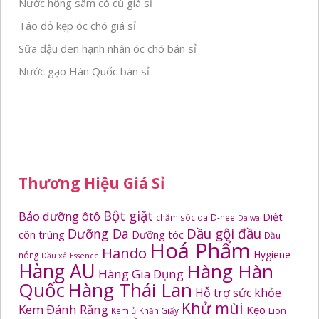
Nước hồng sâm có củ giá sỉ
Táo đỏ kẹp óc chó giá sỉ
Sữa đậu đen hạnh nhân óc chó bán sỉ
Nước gạo Hàn Quốc bán sỉ
Thương Hiệu Giá Sỉ
Bột giặt
Bảo dưỡng ôtô
Diệt
chăm sóc da
D-nee
Daiwa
Dầu gội đầu
Dưỡng Da
côn trùng
Dưỡng tóc
Dầu
Hoá Phẩm
Hando
Hygiene
nóng
Dầu xả
Essence
Hàng AU
Hàng Hàn
Hàng Gia Dụng
Quốc
Hàng Thái Lan
Hỗ trợ sức khỏe
Khử mùi
Kem Đánh Răng
Kẹo
Kem ủ
Khăn Giấy
Lion