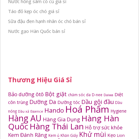
Nước hồng sâm có củ giá sỉ
Táo đỏ kẹp óc chó giá sỉ
Sữa đậu đen hạnh nhân óc chó bán sỉ
Nước gạo Hàn Quốc bán sỉ
Thương Hiệu Giá Sỉ
Bột giặt
Bảo dưỡng ôtô
Diệt
chăm sóc da
D-nee
Daiwa
Dầu gội đầu
Dưỡng Da
côn trùng
Dưỡng tóc
Dầu
Hoá Phẩm
Hando
Hygiene
nóng
Dầu xả
Essence
Hàng AU
Hàng Hàn
Hàng Gia Dụng
Quốc
Hàng Thái Lan
Hỗ trợ sức khỏe
Khử mùi
Kem Đánh Răng
Kẹo
Kem ủ
Khăn Giấy
Lion