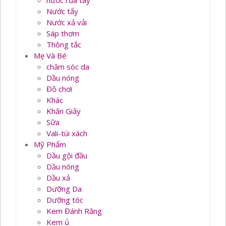
nước rủa tay
Nước tẩy
Nước xả vải
Sáp thơm
Thông tắc
Mẹ Và Bé
chăm sóc da
Dầu nóng
Đồ chơi
Khác
Khăn Giấy
Sữa
Vali-túi xách
Mỹ Phẩm
Dầu gội đầu
Dầu nóng
Dầu xả
Dưỡng Da
Dưỡng tóc
Kem Đánh Răng
Kem ủ