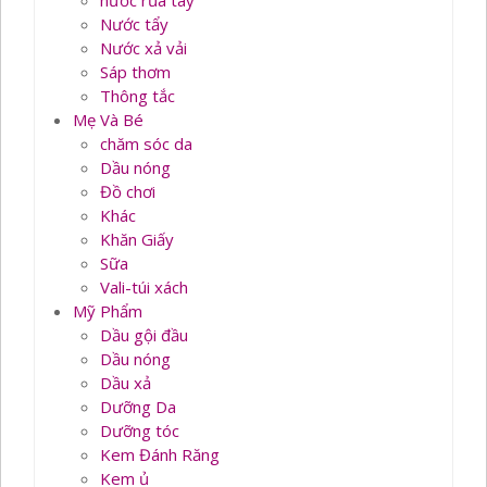
nước rủa tay
Nước tẩy
Nước xả vải
Sáp thơm
Thông tắc
Mẹ Và Bé
chăm sóc da
Dầu nóng
Đồ chơi
Khác
Khăn Giấy
Sữa
Vali-túi xách
Mỹ Phẩm
Dầu gội đầu
Dầu nóng
Dầu xả
Dưỡng Da
Dưỡng tóc
Kem Đánh Răng
Kem ủ