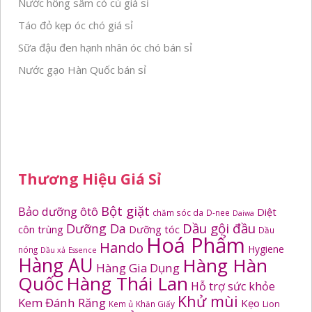
Nước hồng sâm có củ giá sỉ
Táo đỏ kẹp óc chó giá sỉ
Sữa đậu đen hạnh nhân óc chó bán sỉ
Nước gạo Hàn Quốc bán sỉ
Thương Hiệu Giá Sỉ
Bột giặt
Bảo dưỡng ôtô
Diệt
chăm sóc da
D-nee
Daiwa
Dầu gội đầu
Dưỡng Da
côn trùng
Dưỡng tóc
Dầu
Hoá Phẩm
Hando
Hygiene
nóng
Dầu xả
Essence
Hàng AU
Hàng Hàn
Hàng Gia Dụng
Quốc
Hàng Thái Lan
Hỗ trợ sức khỏe
Khử mùi
Kem Đánh Răng
Kẹo
Kem ủ
Khăn Giấy
Lion