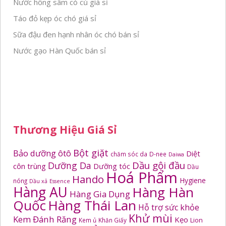
Nước hồng sâm có củ giá sỉ
Táo đỏ kẹp óc chó giá sỉ
Sữa đậu đen hạnh nhân óc chó bán sỉ
Nước gạo Hàn Quốc bán sỉ
Thương Hiệu Giá Sỉ
Bột giặt
Bảo dưỡng ôtô
Diệt
chăm sóc da
D-nee
Daiwa
Dầu gội đầu
Dưỡng Da
côn trùng
Dưỡng tóc
Dầu
Hoá Phẩm
Hando
Hygiene
nóng
Dầu xả
Essence
Hàng AU
Hàng Hàn
Hàng Gia Dụng
Quốc
Hàng Thái Lan
Hỗ trợ sức khỏe
Khử mùi
Kem Đánh Răng
Kẹo
Kem ủ
Khăn Giấy
Lion