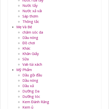
nước rủa tay
Nước tẩy
Nước xả vải
Sáp thơm
Thông tắc
Mẹ Và Bé
chăm sóc da
Dầu nóng
Đồ chơi
Khác
Khăn Giấy
Sữa
Vali-túi xách
Mỹ Phẩm
Dầu gội đầu
Dầu nóng
Dầu xả
Dưỡng Da
Dưỡng tóc
Kem Đánh Răng
Kem ủ