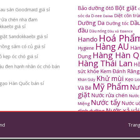
Bột giặt
Bảo dưỡng ôtô
au sàn Goodmaid giá sỉ
Diệt côn tr
sóc da
D-nee
Daiwa
rửa chén nha đam
Dầu
Dưỡng Da
Dưỡng tóc
kaebi giá sỉ
đầu
Dầu nóng
Dầu xả
Essence
Hoá Phẩ
iặt Sandokkaebi giá sỉ
Hando
Hàng AU
ồng sâm có củ giá sỉ
Hàn
Hygiene
Hàng Hàn Q
Dụng
 kẹp óc chó giá sỉ
Hàng Thái Lan
Hỗ
ậu đen hạnh nhân óc chó bán
Kem Đánh Răng
sức khỏe
Khử mùi
Kẹo
Khăn Giấy
Li
gạo Hàn Quốc bán sỉ
Mỹ Phẩm
Nư
Và Bé
giặt
Nước rửa chén
Nước
Nước tẩy
Nước u
Miệng
Nước xả vải
dinh dưỡng
SANDOKKAEBI
Pinto
Rửa mặt
S
nd
thơm
Trang
Sâm Hàn Quốc
tắm
Thông tắc
Thực Phẩm