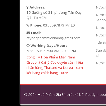
Address:
Nước l
15 đường số 31, phường Tân Quy,
Nước 
Q7, Tp.HCM
Sandok
Phone:
0355597879 Mr Lợi
Nước g
Email:
Nước h
ctyhoaphammiennam@gmail.com
Táo đỏ
Working Days/Hours:
Sữa đ
Mon - Sun / 7:00 AM - 8:00 PM
sỉ
Công Ty Hoá Phẩm Miền Nam
Group là đại lý độc quyền của nhiều
Nước 
nhãn hàng Thailand và Korea - cam
kết hàng chính hãng 100%
© 2024 Hoá Phẩm Giá Sỉ, thiết kế bởi
Ready Inbou