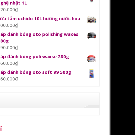
nghệ nhật 1L
120,000
₫
sữa tắm uchido 10L hương nước hoa
800,000
₫
Sáp đánh bóng oto polishing waxes
280g
390,000
₫
Sáp đánh bóng poli waxse 280g
360,000
₫
Sáp đánh bóng oto soft 99 500g
360,000
₫
ỉ