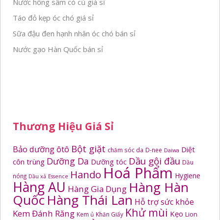
Nước hồng sâm có củ giá sỉ
Táo đỏ kẹp óc chó giá sỉ
Sữa đậu đen hạnh nhân óc chó bán sỉ
Nước gạo Hàn Quốc bán sỉ
Thương Hiệu Giá Sỉ
Bột giặt
Bảo dưỡng ôtô
Diệt
chăm sóc da
D-nee
Daiwa
Dầu gội đầu
Dưỡng Da
côn trùng
Dưỡng tóc
Dầu
Hoá Phẩm
Hando
Hygiene
nóng
Dầu xả
Essence
Hàng AU
Hàng Hàn
Hàng Gia Dụng
Quốc
Hàng Thái Lan
Hỗ trợ sức khỏe
Khử mùi
Kem Đánh Răng
Kẹo
Kem ủ
Khăn Giấy
Lion