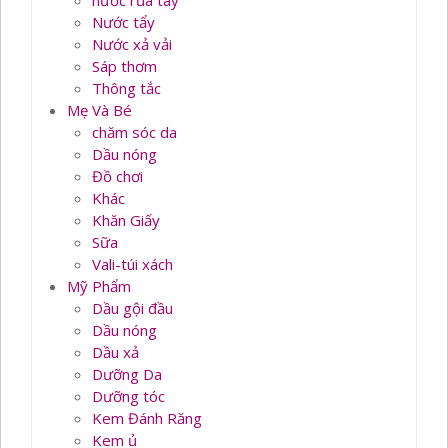
nước rủa tay
Nước tẩy
Nước xả vải
Sáp thơm
Thông tắc
Mẹ Và Bé
chăm sóc da
Dầu nóng
Đồ chơi
Khác
Khăn Giấy
Sữa
Vali-túi xách
Mỹ Phẩm
Dầu gội đầu
Dầu nóng
Dầu xả
Dưỡng Da
Dưỡng tóc
Kem Đánh Răng
Kem ủ