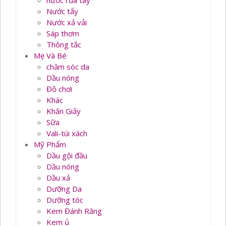
nước rủa tay
Nước tẩy
Nước xả vải
Sáp thơm
Thông tắc
Mẹ Và Bé
chăm sóc da
Dầu nóng
Đồ chơi
Khác
Khăn Giấy
Sữa
Vali-túi xách
Mỹ Phẩm
Dầu gội đầu
Dầu nóng
Dầu xả
Dưỡng Da
Dưỡng tóc
Kem Đánh Răng
Kem ủ