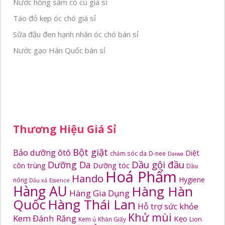
Nước hồng sâm có củ giá sỉ
Táo đỏ kẹp óc chó giá sỉ
Sữa đậu đen hạnh nhân óc chó bán sỉ
Nước gạo Hàn Quốc bán sỉ
Thương Hiệu Giá Sỉ
Bột giặt
Bảo dưỡng ôtô
Diệt
chăm sóc da
D-nee
Daiwa
Dầu gội đầu
Dưỡng Da
côn trùng
Dưỡng tóc
Dầu
Hoá Phẩm
Hando
Hygiene
nóng
Dầu xả
Essence
Hàng AU
Hàng Hàn
Hàng Gia Dụng
Quốc
Hàng Thái Lan
Hỗ trợ sức khỏe
Khử mùi
Kem Đánh Răng
Kẹo
Kem ủ
Khăn Giấy
Lion