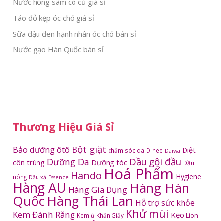
Nước hồng sâm có củ giá sỉ
Táo đỏ kẹp óc chó giá sỉ
Sữa đậu đen hạnh nhân óc chó bán sỉ
Nước gạo Hàn Quốc bán sỉ
Thương Hiệu Giá Sỉ
Bột giặt
Bảo dưỡng ôtô
Diệt
chăm sóc da
D-nee
Daiwa
Dầu gội đầu
Dưỡng Da
côn trùng
Dưỡng tóc
Dầu
Hoá Phẩm
Hando
Hygiene
nóng
Dầu xả
Essence
Hàng AU
Hàng Hàn
Hàng Gia Dụng
Quốc
Hàng Thái Lan
Hỗ trợ sức khỏe
Khử mùi
Kem Đánh Răng
Kẹo
Kem ủ
Khăn Giấy
Lion