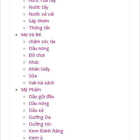
nước rủa tay
Nước tẩy
Nước xả vải
Sáp thơm
Thông tắc
Mẹ Và Bé
chăm sóc da
Dầu nóng
Đồ chơi
Khác
Khăn Giấy
Sữa
Vali-túi xách
Mỹ Phẩm
Dầu gội đầu
Dầu nóng
Dầu xả
Dưỡng Da
Dưỡng tóc
Kem Đánh Răng
Kem ủ