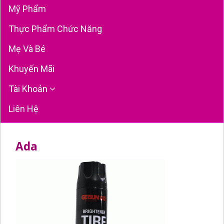
Mỹ Phẩm
Thực Phẩm Chức Năng
Mẹ Và Bé
Khuyến Mãi
Tài Khoản
Liên Hệ
Ada