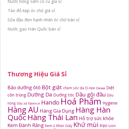
Nước hồng sâm có củ giá sỉ
Táo đỏ kẹp óc chó giá sỉ
Sữa đậu đen hạnh nhân óc chó bán sỉ
Nước gạo Hàn Quốc bán sỉ
Thương Hiệu Giá Sỉ
Bột giặt
Bảo dưỡng ôtô
Diệt
chăm sóc da
D-nee
Daiwa
Dầu gội đầu
Dưỡng Da
côn trùng
Dưỡng tóc
Dầu
Hoá Phẩm
Hando
Hygiene
nóng
Dầu xả
Essence
Hàng AU
Hàng Hàn
Hàng Gia Dụng
Quốc
Hàng Thái Lan
Hỗ trợ sức khỏe
Khử mùi
Kem Đánh Răng
Kẹo
Kem ủ
Khăn Giấy
Lion