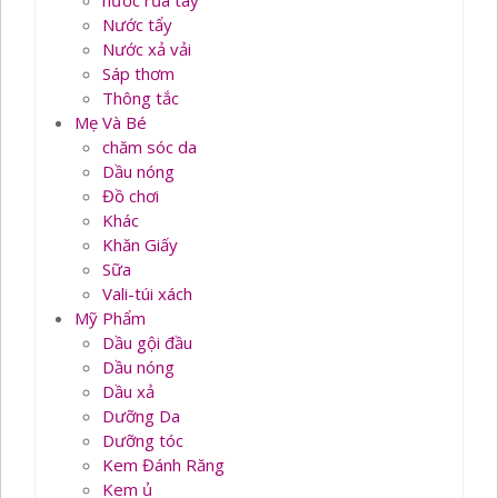
nước rủa tay
Nước tẩy
Nước xả vải
Sáp thơm
Thông tắc
Mẹ Và Bé
chăm sóc da
Dầu nóng
Đồ chơi
Khác
Khăn Giấy
Sữa
Vali-túi xách
Mỹ Phẩm
Dầu gội đầu
Dầu nóng
Dầu xả
Dưỡng Da
Dưỡng tóc
Kem Đánh Răng
Kem ủ