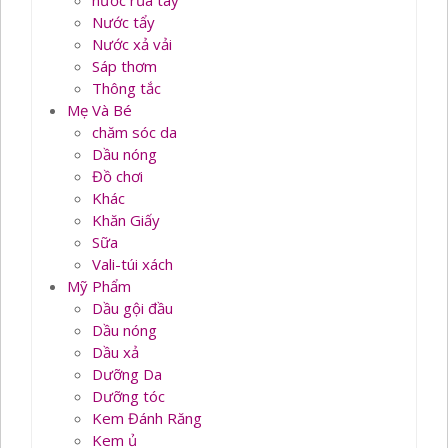
nước rủa tay
Nước tẩy
Nước xả vải
Sáp thơm
Thông tắc
Mẹ Và Bé
chăm sóc da
Dầu nóng
Đồ chơi
Khác
Khăn Giấy
Sữa
Vali-túi xách
Mỹ Phẩm
Dầu gội đầu
Dầu nóng
Dầu xả
Dưỡng Da
Dưỡng tóc
Kem Đánh Răng
Kem ủ