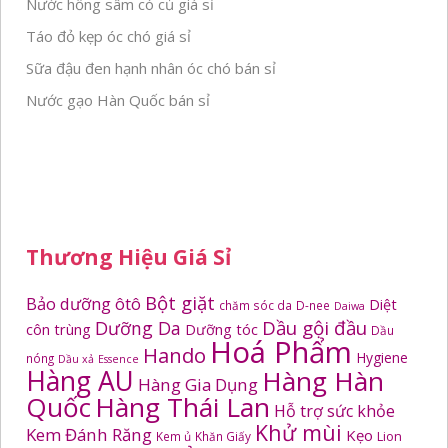
Nước hồng sâm có củ giá sỉ
Táo đỏ kẹp óc chó giá sỉ
Sữa đậu đen hạnh nhân óc chó bán sỉ
Nước gạo Hàn Quốc bán sỉ
Thương Hiệu Giá Sỉ
Bột giặt
Bảo dưỡng ôtô
Diệt
chăm sóc da
D-nee
Daiwa
Dầu gội đầu
Dưỡng Da
côn trùng
Dưỡng tóc
Dầu
Hoá Phẩm
Hando
Hygiene
nóng
Dầu xả
Essence
Hàng AU
Hàng Hàn
Hàng Gia Dụng
Quốc
Hàng Thái Lan
Hỗ trợ sức khỏe
Khử mùi
Kem Đánh Răng
Kẹo
Kem ủ
Khăn Giấy
Lion