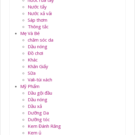
nước rủa tay
Nước tẩy
Nước xả vải
Sáp thơm
Thông tắc
Mẹ Và Bé
chăm sóc da
Dầu nóng
Đồ chơi
Khác
Khăn Giấy
Sữa
Vali-túi xách
Mỹ Phẩm
Dầu gội đầu
Dầu nóng
Dầu xả
Dưỡng Da
Dưỡng tóc
Kem Đánh Răng
Kem ủ