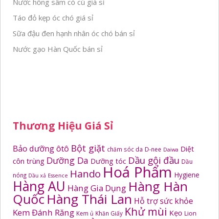
Nước hồng sâm có củ giá sỉ
Táo đỏ kẹp óc chó giá sỉ
Sữa đậu đen hạnh nhân óc chó bán sỉ
Nước gạo Hàn Quốc bán sỉ
Thương Hiệu Giá Sỉ
Bột giặt
Bảo dưỡng ôtô
Diệt
chăm sóc da
D-nee
Daiwa
Dầu gội đầu
Dưỡng Da
côn trùng
Dưỡng tóc
Dầu
Hoá Phẩm
Hando
Hygiene
nóng
Dầu xả
Essence
Hàng AU
Hàng Hàn
Hàng Gia Dụng
Quốc
Hàng Thái Lan
Hỗ trợ sức khỏe
Khử mùi
Kem Đánh Răng
Kẹo
Kem ủ
Khăn Giấy
Lion