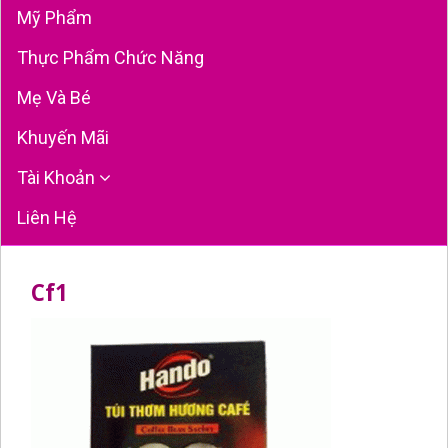
Mỹ Phẩm
Thực Phẩm Chức Năng
Mẹ Và Bé
Khuyến Mãi
Tài Khoản
Liên Hệ
Cf1