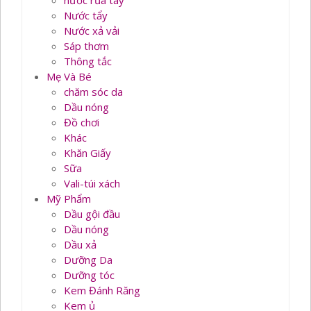
nước rủa tay
Nước tẩy
Nước xả vải
Sáp thơm
Thông tắc
Mẹ Và Bé
chăm sóc da
Dầu nóng
Đồ chơi
Khác
Khăn Giấy
Sữa
Vali-túi xách
Mỹ Phẩm
Dầu gội đầu
Dầu nóng
Dầu xả
Dưỡng Da
Dưỡng tóc
Kem Đánh Răng
Kem ủ