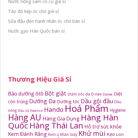
Nước hồng sâm có củ giá sỉ
Táo đỏ kẹp óc chó giá sỉ
Sữa đậu đen hạnh nhân óc chó bán sỉ
Nước gạo Hàn Quốc bán sỉ
Thương Hiệu Giá Sỉ
Bột giặt
Bảo dưỡng ôtô
Diệt
chăm sóc da
D-nee
Daiwa
Dầu gội đầu
Dưỡng Da
côn trùng
Dưỡng tóc
Dầu
Hoá Phẩm
Hando
Hygiene
nóng
Dầu xả
Essence
Hàng AU
Hàng Hàn
Hàng Gia Dụng
Quốc
Hàng Thái Lan
Hỗ trợ sức khỏe
Khử mùi
Kem Đánh Răng
Kẹo
Kem ủ
Khăn Giấy
Lion