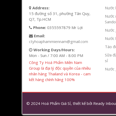
Address:
Nước l
15 đường số 31, phường Tân Quy,
Nước 
Q7, Tp.HCM
Sandok
Phone:
0355597879 Mr Lợi
Nước g
Email:
Nước h
ctyhoaphammiennam@gmail.com
Táo đỏ
Working Days/Hours:
Sữa đ
Mon - Sun / 7:00 AM - 8:00 PM
sỉ
Công Ty Hoá Phẩm Miền Nam
Group là đại lý độc quyền của nhiều
Nước 
nhãn hàng Thailand và Korea - cam
kết hàng chính hãng 100%
© 2024 Hoá Phẩm Giá Sỉ, thiết kế bởi
Ready Inbou