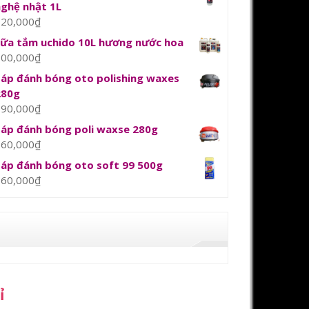
nghệ nhật 1L
120,000
₫
sữa tắm uchido 10L hương nước hoa
800,000
₫
Sáp đánh bóng oto polishing waxes
280g
390,000
₫
Sáp đánh bóng poli waxse 280g
360,000
₫
Sáp đánh bóng oto soft 99 500g
360,000
₫
ỉ