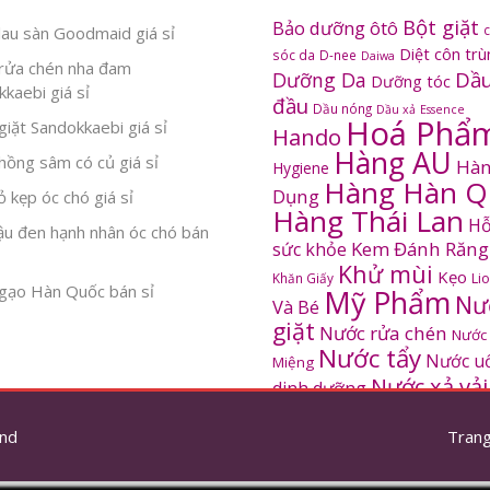
Bột giặt
Bảo dưỡng ôtô
au sàn Goodmaid giá sỉ
Diệt côn tr
sóc da
D-nee
Daiwa
rửa chén nha đam
Dầu
Dưỡng Da
Dưỡng tóc
kaebi giá sỉ
đầu
Dầu nóng
Dầu xả
Essence
Hoá Phẩ
iặt Sandokkaebi giá sỉ
Hando
Hàng AU
ồng sâm có củ giá sỉ
Hàn
Hygiene
Hàng Hàn Q
Dụng
 kẹp óc chó giá sỉ
Hàng Thái Lan
Hỗ
ậu đen hạnh nhân óc chó bán
Kem Đánh Răng
sức khỏe
Khử mùi
Kẹo
Khăn Giấy
Li
gạo Hàn Quốc bán sỉ
Mỹ Phẩm
Nư
Và Bé
giặt
Nước rửa chén
Nước
Nước tẩy
Nước u
Miệng
Nước xả vải
dinh dưỡng
SANDOKKAEBI
Pinto
Rửa mặt
S
nd
thơm
Trang
Sâm Hàn Quốc
tắm
Thông tắc
Thực Phẩm