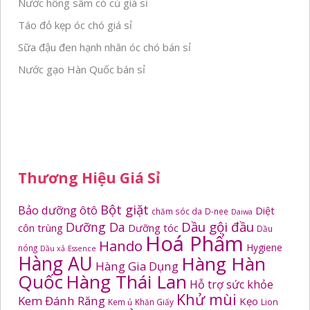
Nước hồng sâm có củ giá sỉ
Táo đỏ kẹp óc chó giá sỉ
Sữa đậu đen hạnh nhân óc chó bán sỉ
Nước gạo Hàn Quốc bán sỉ
Thương Hiệu Giá Sỉ
Bột giặt
Bảo dưỡng ôtô
Diệt
chăm sóc da
D-nee
Daiwa
Dầu gội đầu
Dưỡng Da
côn trùng
Dưỡng tóc
Dầu
Hoá Phẩm
Hando
Hygiene
nóng
Dầu xả
Essence
Hàng AU
Hàng Hàn
Hàng Gia Dụng
Quốc
Hàng Thái Lan
Hỗ trợ sức khỏe
Khử mùi
Kem Đánh Răng
Kẹo
Kem ủ
Khăn Giấy
Lion