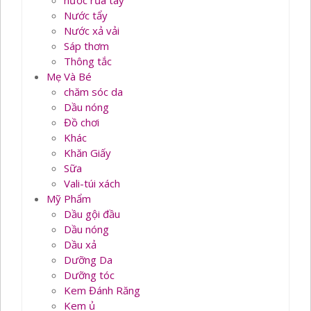
nước rủa tay
Nước tẩy
Nước xả vải
Sáp thơm
Thông tắc
Mẹ Và Bé
chăm sóc da
Dầu nóng
Đồ chơi
Khác
Khăn Giấy
Sữa
Vali-túi xách
Mỹ Phẩm
Dầu gội đầu
Dầu nóng
Dầu xả
Dưỡng Da
Dưỡng tóc
Kem Đánh Răng
Kem ủ