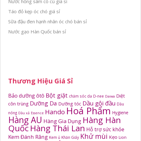
Nước hồng sâm có củ giá sỉ
Táo đỏ kẹp óc chó giá sỉ
Sữa đậu đen hạnh nhân óc chó bán sỉ
Nước gạo Hàn Quốc bán sỉ
Thương Hiệu Giá Sỉ
Bột giặt
Bảo dưỡng ôtô
Diệt
chăm sóc da
D-nee
Daiwa
Dầu gội đầu
Dưỡng Da
côn trùng
Dưỡng tóc
Dầu
Hoá Phẩm
Hando
Hygiene
nóng
Dầu xả
Essence
Hàng AU
Hàng Hàn
Hàng Gia Dụng
Quốc
Hàng Thái Lan
Hỗ trợ sức khỏe
Khử mùi
Kem Đánh Răng
Kẹo
Kem ủ
Khăn Giấy
Lion