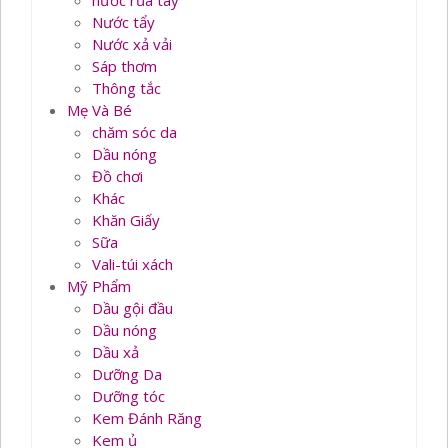
nước rủa tay
Nước tẩy
Nước xả vải
Sáp thơm
Thông tắc
Mẹ Và Bé
chăm sóc da
Dầu nóng
Đồ chơi
Khác
Khăn Giấy
Sữa
Vali-túi xách
Mỹ Phẩm
Dầu gội đầu
Dầu nóng
Dầu xả
Dưỡng Da
Dưỡng tóc
Kem Đánh Răng
Kem ủ