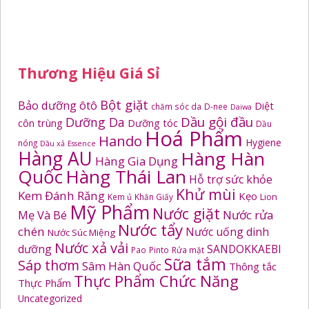
Thương Hiệu Giá Sỉ
Bột giặt
Bảo dưỡng ôtô
Diệt
chăm sóc da
D-nee
Daiwa
Dầu gội đầu
Dưỡng Da
côn trùng
Dưỡng tóc
Dầu
Hoá Phẩm
Hando
Hygiene
nóng
Dầu xả
Essence
Hàng AU
Hàng Hàn
Hàng Gia Dụng
Quốc
Hàng Thái Lan
Hỗ trợ sức khỏe
Khử mùi
Kem Đánh Răng
Kẹo
Kem ủ
Khăn Giấy
Lion
Mỹ Phẩm
Nước giặt
Mẹ Và Bé
Nước rửa
Nước tẩy
chén
Nước uống dinh
Nước Súc Miệng
Nước xả vải
dưỡng
SANDOKKAEBI
Pao
Pinto
Rửa mặt
Sữa tắm
Sáp thơm
Sâm Hàn Quốc
Thông tắc
Thực Phẩm Chức Năng
Thực Phẩm
Uncategorized